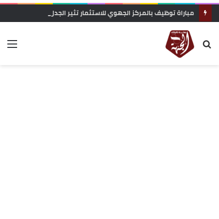
مباراة توظيف بالمركز الجهوي للاستثمار تثير الجدل.. معطيات حول محاولة “تفصيل المنصب” لفائدة مستخدمة مقربة