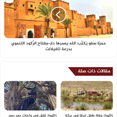
حمزة سَفو يَكتُب: الله يعمرها دار-مِفتاح الرُّكود التنموي
بدرعة تافيلالت
مقالات ذات صلة
زاكورة: وفاة طفل غرقا في بركة
زاكورة: قلق في واحات بعد رصد