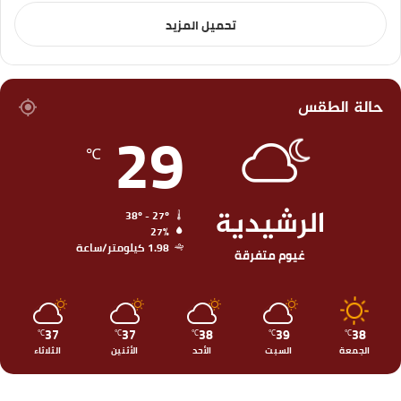
تحميل المزيد
حالة الطقس
29
℃
الرشيدية
38º - 27º
27%
1.98 كيلومتر/ساعة
غيوم متفرقة
37
37
38
39
38
℃
℃
℃
℃
℃
الجمعة
السبت
الأحد
الأثنين
الثلاثاء