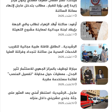
ميدلت: تعثر أشغال الصرف الصحي يحول مركز
زايدة إلى بؤرة للغبار.. مطالب بتدخل عاجل لإنهاء
معاناة الساكنة
7 غشت، 2026
أرفود: ساكنة أولاد الزهراء تطالب والي الجهة
بإيفاد لجنة ميدانية لمعاينة مشروع التهيئة
7 غشت، 2026
الرشيدية.. انطلاق قافلة طبية مجانية لتقريب
الخدمات الصحية من ساكنة تنجداد وفركلة العليا
7 غشت، 2026
مباراة توظيف بالمركز الجهوي للاستثمار تثير
الجدل.. معطيات حول محاولة “تفصيل المنصب”
لفائدة مستخدمة مقربة
6 غشت، 2026
عاجل…الرشيدية: استنفار أمني بعد العثور على
جثة جندي عشريني داخل منزله
6 غشت، 2026