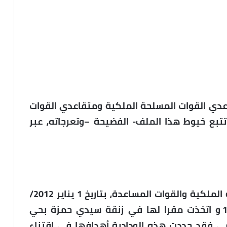
اعدي القوات المسلحة الملكية ومتقاعدي القوات
قد عملت ” الجهة 8 ” على تتبع خيوط هذا الملف- الفضيحة –وتعرجاته، عبر
تأسست ودادية متقاعدي القوات المسلحة الملكية والقوات المساعدة، بتاريخ 1 يناير 2012/
بمقتضى قانون الحريات العامة 1.58.376 و اتخذت مقرا لها في زنقة سيدي حمزة بحي
سي فقد حددت هذه الودادية أهدافها في اقتناء