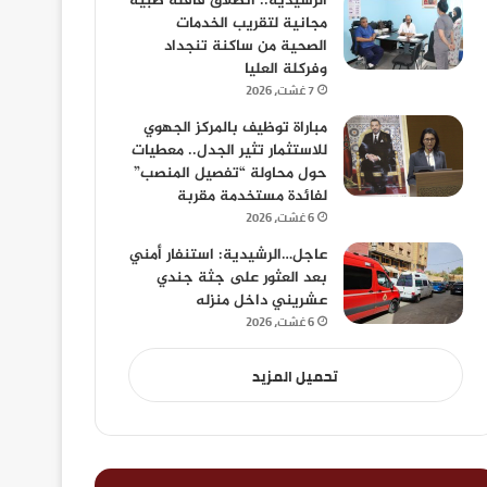
الرشيدية.. انطلاق قافلة طبية
مجانية لتقريب الخدمات
الصحية من ساكنة تنجداد
وفركلة العليا
7 غشت، 2026
مباراة توظيف بالمركز الجهوي
للاستثمار تثير الجدل.. معطيات
حول محاولة “تفصيل المنصب”
لفائدة مستخدمة مقربة
6 غشت، 2026
عاجل…الرشيدية: استنفار أمني
بعد العثور على جثة جندي
عشريني داخل منزله
6 غشت، 2026
تحميل المزيد