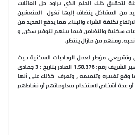
ة لتحقيق ذلك الحلم الذي يراود جل العائلات
ديد من المشاكل ينضاف إليها تغول المنعشين
لارتفاع تكلفة الشراء والبناء، مما يدفع العديد من
ات سكنية والتضامن فيما بينهم لتوفير سكن، و
ه، ومنهم من مازال ينتظر.
ي وتشريعي مؤطر لعمل الوداديات السكنية حيث
اعتبرت الودادية بمثابة جمعية تخضع للظهير الشريف رقم: 1.58.376 الصادر بتاريخ : 3 جمادى
 1378 الموافق ل 15 نونبر 1958 كما وقع تغييره وتتميمه ، وتعرف كذلك على أنها
أو عدة أشخاص لاستخدام معلوماتهم أو نشاطهم