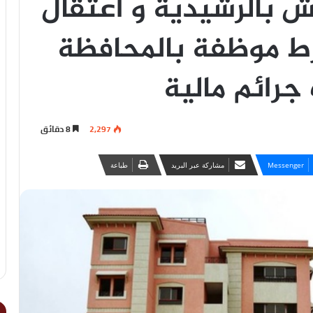
 بالرشيدية و اعتقال
رط موظفة بالمحافظة
جرائم مالية
2,297
8 دقائق
Messenger
مشاركة عبر البريد
طباعة