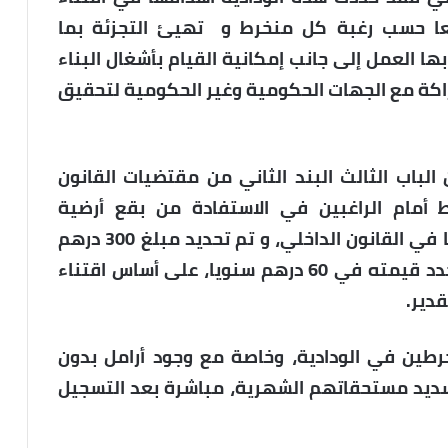
قعا حسب رغبة كل منخرط و تهيئ التجزئة بما
ا العمل إلى جانب إمكانية القيام بأشغال البناء
راكة مع الجهات الحكومية وغير الحكومية لتحقيق
لباب الثالث البند الثاني من مقتضيات القانون
ط أمام الراغبين في الاستفادة من بقع أرضية
والمتوفرة فيهم الشروط المنصوص عليها في القانون الداخلي، و تم تحديد مبلغ 300 درهم
كمساهمة شهرية مع واجب الانخراط المحدد قيمته في 60 درهم سنويا، على أساس اقتناء
قدير.
رطين في الودادية، وخاصة مع وجود أرامل بدون
سديد مستحقاتهم الشهرية، مباشرة بعد التسجيل