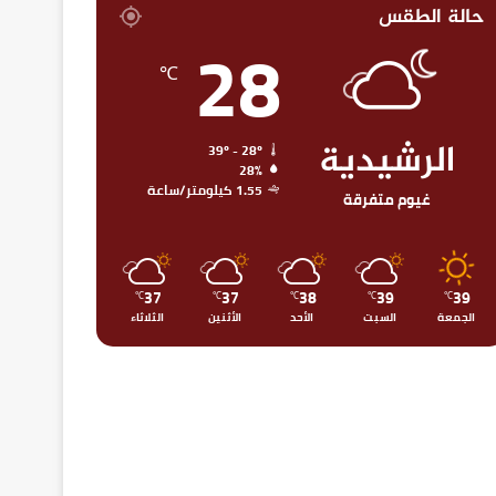
حالة الطقس
28
℃
الرشيدية
39º - 28º
28%
1.55 كيلومتر/ساعة
غيوم متفرقة
37
37
38
39
39
℃
℃
℃
℃
℃
الجمعة
السبت
الأحد
الأثنين
الثلاثاء