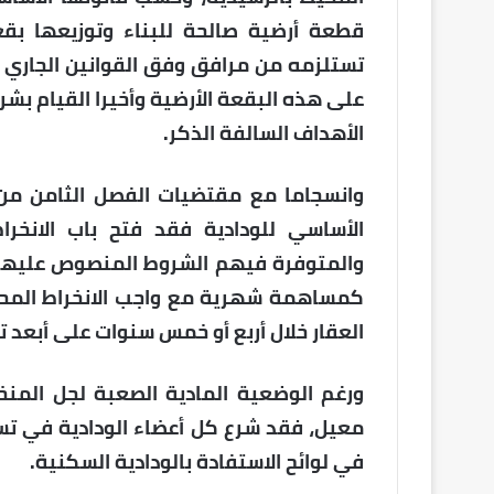
قطعة أرضية صالحة للبناء وتوزيعها ب
تستلزمه من مرافق وفق القوانين الجاري به
على هذه البقعة الأرضية وأخيرا القيام بش
الأهداف السالفة الذكر.
وانسجاما مع مقتضيات الفصل الثامن من ا
الأساسي للودادية فقد فتح باب الانخرا
العقار خلال أربع أو خمس سنوات على أبعد ت
ورغم الوضعية المادية الصعبة لجل المنخ
معيل، فقد شرع كل أعضاء الودادية في ت
في لوائح الاستفادة بالودادية السكنية.