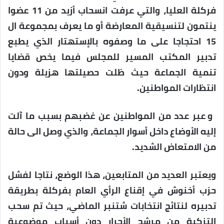
فركلة العليا، والتي عرفت انسحاب أزيد من 11 عضوا
ينتمون لتنسيقية المعارضة أو ما يعرف بمجموعة ال
15 احتجاجا على ما وصفوه بالإستهتار الذي يطبع
تدبير المكتب المسير للمجلس فيما يخص قضايا
تنمية الجماعة حيث ظلت حصيلتها هزيلة ودون
انتظارات المواطنين.
و عبر عدد من المواطنين عن غضبهم بسبب ما آلت
إليه الأوضاع داخل أسوار الجماعة،
والذي وصل الى حالة
من الامتعاض الشديد.
ويعتبر العديد من المتابعين، هذا الوضع، نتاجا لفشل
حزب أخنوش في إقناع الرأي العام بفركلة بطريقة
تدبيره لنتائج انتخابات شتنبر الماضي، حيث تم سحب
التزكية من مرشح الأحرار دون أسباب موضوعية