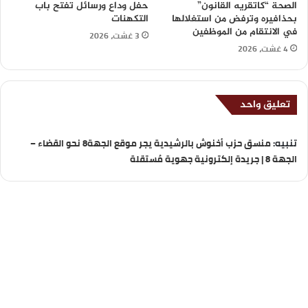
الصحة “كاتقريه القانون”
حفل وداع ورسائل تفتح باب
بحذافيره وترفض من استغلالها
التكهنات
في الانتقام من الموظفين
3 غشت، 2026
4 غشت، 2026
تعليق واحد
تنبيه:
منسق حزب أخنوش بالرشيدية يجر موقع الجهة8 نحو القضاء –
الجهة 8 | جريدة إلكترونية جهوية مُستقلة