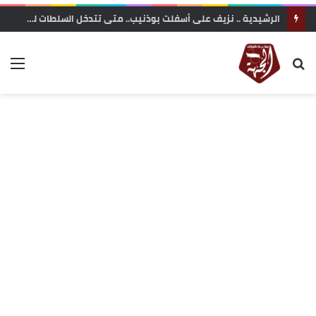
الرشيدية .. نزيف على أسفلت بوذنيب.. متى تتدخل السلطات لوقف حوادث السير ؟