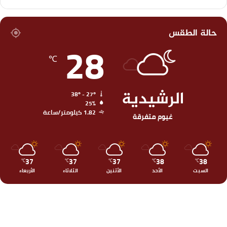
حالة الطقس
28
℃
الرشيدية
38º - 27º
25%
1.82 كيلومتر/ساعة
غيوم متفرقة
37
37
37
38
38
℃
℃
℃
℃
℃
السبت
الأحد
الأثنين
الثلاثاء
الأربعاء