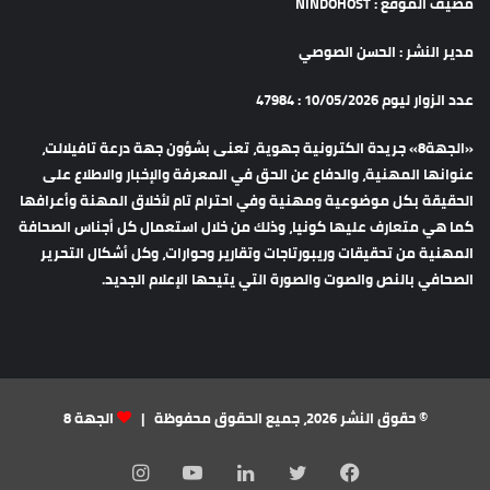
مضيف الموقع : NINDOHOST
مدير النشر : الحسن الصوصي
عدد الزوار ليوم 10/05/2026 : 47984
«الجهة8» جريدة الكترونية جهوية، تعنى بشؤون جهة درعة تافيلالت،
عنوانها المهنية، والدفاع عن الحق في المعرفة والإخبار والاطلاع على
الحقيقة بكل موضوعية ومهنية وفي احترام تام لأخلاق المهنة وأعرافها
كما هي متعارف عليها كونيا، وذلك من خلال استعمال كل أجناس الصحافة
المهنية من تحقيقات وريبورتاجات وتقارير وحوارات، وكل أشكال التحرير
الصحافي بالنص والصوت والصورة التي يتيحها الإعلام الجديد.
© حقوق النشر 2026، جميع الحقوق محفوظة |
الجهة 8