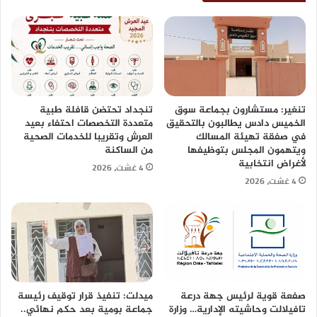
تنغير: مستشارون بجماعة سوق
تنجداد تحتضن قافلة طبية
الخميس دادس يطالبون بالتحقيق
متعددة التخصصات احتفاء بعيد
في صفقة تهيئة المسالك
العرش وتقريبا للخدمات الصحية
ويتهمون المجلس بتوظيفها
من الساكنة
لأغراض انتخابية
4 غشت، 2026
4 غشت، 2026
صفعة قوية لرئيس جهة درعة
ميدلت: تنفيذ قرار توقيف رئيسة
تافيلالت وحاشيته الإدارية… وزارة
جماعة بومية بعد حكم نهائي..