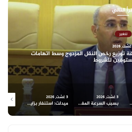
رأ التالي
تنغير
 إلى المستشفى ويعيد ملف السلامة العامة إلى
لواجهة
3 غشت، 2026
1 غشت، 2026
1 غشت، 2026
بسبب السرعة المفرطة..نائب رئيس مجلس الجهة يرسل شخصين الى مستعجلات المستشفى الاقليمي بميدلت
ميدلت: استنفار بزايدة بعد اندلاع حريق قرب واد ملوية وتدخل محكم يمنع وقوع كارثة
زاكورة: إصابة سائق إثر انقلاب شاحنة محملة بالتبن على الطريق الجبلية بأيت ساون