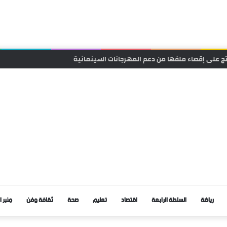
يب.. متى تتدخل السلطات لوقف حوادث السير ؟
رياضة
السلطة الرابعة
اقتصاد
تعليم
صحة
ثقافة وفن
منبر ا