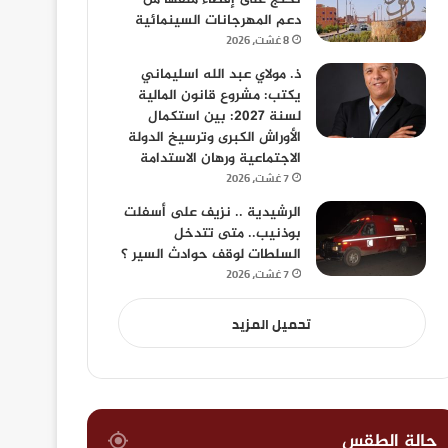
دعم المهرجانات السينمائية
8 غشت، 2026
ذ. مولاي عبد الله اسليماني
يكتب: مشروع قانون المالية
لسنة 2027: بين استكمال
الأوراش الكبرى وترسيخ الدولة
الاجتماعية ورهان الاستدامة
7 غشت، 2026
الرشيدية .. نزيف على أسفلت
بوذنيب.. متى تتدخل
السلطات لوقف حوادث السير ؟
7 غشت، 2026
تحميل المزيد
حالة الطقس