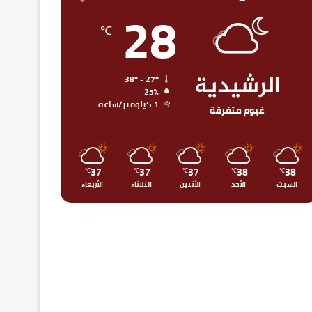
28
℃
الرشيدية
38º - 27º
25%
1 كيلومتر/ساعة
غيوم متفرقة
37
37
37
38
38
℃
℃
℃
℃
℃
السبت
الأحد
الأثنين
الثلاثاء
الأربعاء