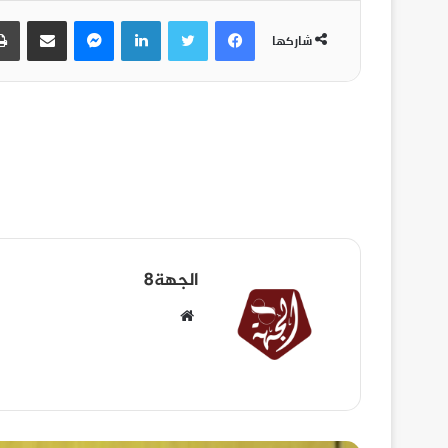
شاركها
الجهة8