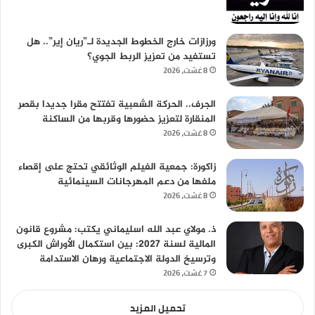
ورزازات خارج الخطوط الجديدة لـ”ريان إير”.. هل
تستفيد من تعزيز الربط الجوي؟
8 غشت، 2026
الجرف.. الحركة الشعبية تفتتح مقرا جديدا بقصر
المنقارة لتعزيز حضورها وقربها من الساكنة
8 غشت، 2026
زاكورة: جمعية الفيلم الوثائقي تحتج على إقصاء
ملفها من دعم المهرجانات السينمائية
8 غشت، 2026
ذ. مولاي عبد الله اسليماني يكتب: مشروع قانون
المالية لسنة 2027: بين استكمال الأوراش الكبرى
وترسيخ الدولة الاجتماعية ورهان الاستدامة
7 غشت، 2026
تحميل المزيد