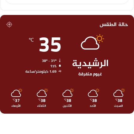
حالة الطقس
35
℃
الرشيدية
38º - 31º
15%
1.69 كيلومتر/ساعة
غيوم متفرقة
37
38
38
38
38
℃
℃
℃
℃
℃
السبت
الأحد
الأثنين
الثلاثاء
الأربعاء