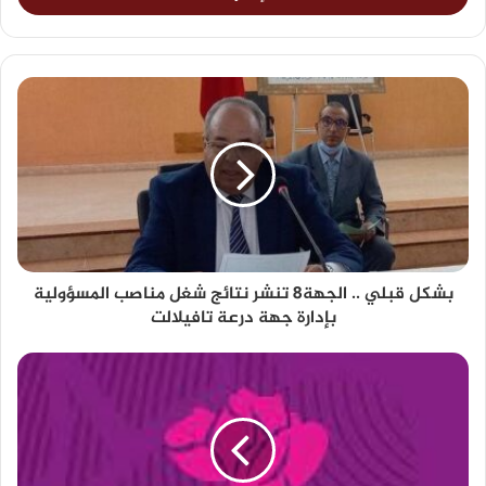
بشكل قبلي .. الجهة8 تنشر نتائج شغل مناصب المسؤولية
بإدارة جهة درعة تافيلالت