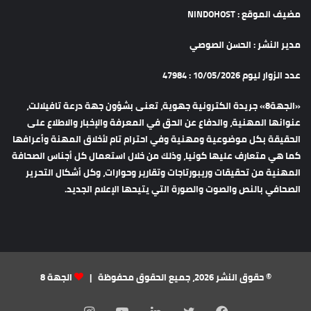
مضيف الموقع : NINDOHOST
مدير النشر : الحسن الصوصي
عدد الزوار ليوم 10/05/2026 : 47984
«الجهة8» جريدة الكترونية جهوية، تعنى بشؤون جهة درعة تافيلالت،
عنوانها المهنية، والدفاع عن الحق في المعرفة والإخبار والاطلاع على
الحقيقة بكل موضوعية ومهنية وفي احترام تام لأخلاق المهنة وأعرافها
كما هي متعارف عليها كونيا، وذلك من خلال استعمال كل أجناس الصحافة
المهنية من تحقيقات وريبورتاجات وتقارير وحوارات، وكل أشكال التحرير
الصحافي بالنص والصوت والصورة التي يتيحها الإعلام الجديد.
© حقوق النشر 2026، جميع الحقوق محفوظة |
الجهة 8