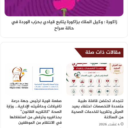
زاكورة : وكيل الملك بزاكورة يتابع قيادي بحزب الوردة في
حالة سراح
مقالات ذات صلة
تنجداد تحتضن قافلة طبية
صفعة قوية لرئيس جهة درعة
متعددة التخصصات احتفاء بعيد
تافيلالت وحاشيته الإدارية… وزارة
العرش وتقريبا للخدمات الصحية
الصحة “كاتقريه القانون”
من الساكنة
بحذافيره وترفض من استغلالها
في الانتقام من الموظفين
4 غشت، 2026