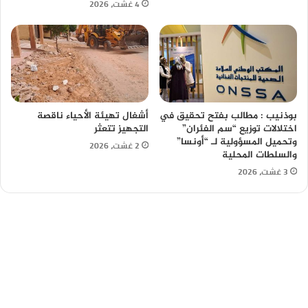
4 غشت، 2026
بوذنيب : مطالب بفتح تحقيق في
أشغال تهيئة الأحياء ناقصة
اختلالات توزيع “سم الفئران”
التجهيز تتعثر
وتحميل المسؤولية لـ “أونسا”
2 غشت، 2026
والسلطات المحلية
3 غشت، 2026