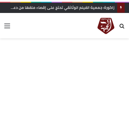
الرشيدية .. نزيف على أسفلت بوذنيب.. متى تتدخل السلطات لوقف حوادث السير ؟