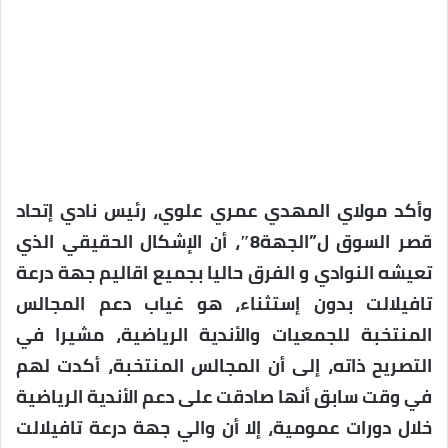
وأكد مولاي المهدي عمري علوي، رئيس نادي إتحاد
قصر السوق ل”الجهة8″، أن الإشكال الحقيقي الذي
تعيشه النوادي و الفرق حاليا بجميع اقاليم جهة درعة
تافيلالت بدون إستثناء، هو غياب دعم المجالس
المنتخبة للجمعيات والأندية الرياضية، مشيرا في
التصريح ذاته، إلى أن المجالس المنتخبة، أكدت لهم
في وقت سابق أنها صادقت على دعم الأندية الرياضية
خلال دورات عمومية، إلا أن والي جهة درعة تافيلالت