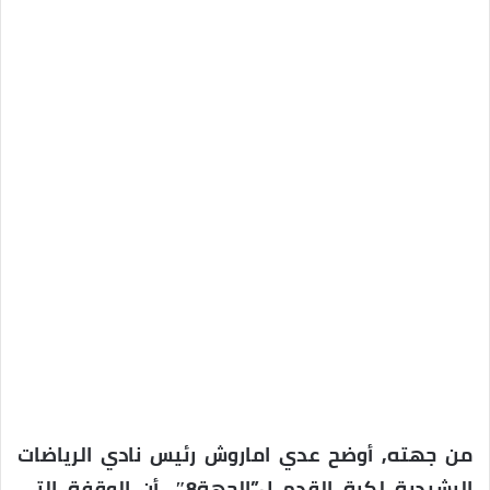
من جهته, أوضح عدي اماروش رئيس نادي الرياضات
الرشيدية لكرة القدم ل”الجهة8″، أن الوقفة التي