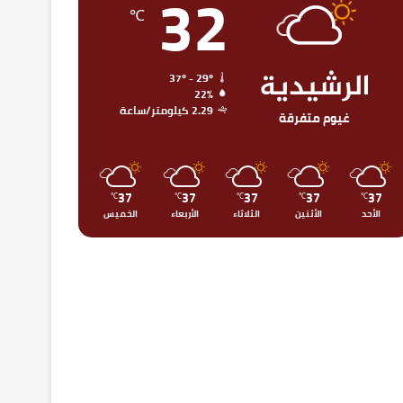
32
℃
الرشيدية
37º - 29º
22%
2.29 كيلومتر/ساعة
غيوم متفرقة
37
37
37
37
37
℃
℃
℃
℃
℃
الأحد
الأثنين
الثلاثاء
الأربعاء
الخميس