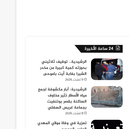
24 ساعة الأخيرة
الرشيدية.. توقيف ثلاثيني
بحوزته كمية كبيرة من مخدر
الشيرا بغابة أيت باموحى
9 غشت، 2026
الرشيدية: آبار مكشوفة لجمع
مياه الأمطار تثير مخاوف
الساكنة بقصر بوتنفيت
بجماعة غريس السفلي
8 غشت، 2026
تعزية في وفاة مولاي المهدي