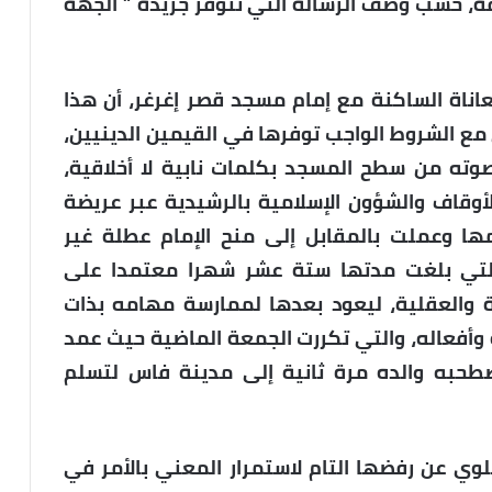
ة، حسب وصف الرسالة التي تتوفر جريدة ” الجهة
ناة الساكنة مع إمام مسجد قصر إغرغر، أن هذا
 مع الشروط الواجب توفرها في القيمين الدينيين،
صوته من سطح المسجد بكلمات نابية لا أخلاقية،
أوقاف والشؤون الإسلامية بالرشيدية عبر عريضة
ا وعملت بالمقابل إلى منح الإمام عطلة غير
 التي بلغت مدتها ستة عشر شهرا معتمدا على
والعقلية، ليعود بعدها لممارسة مهامه بذات
وأفعاله، والتي تكررت الجمعة الماضية حيث عمد
يصطحبه والده مرة ثانية إلى مدينة فاس لتسلم
وي عن رفضها التام لاستمرار المعني بالأمر في