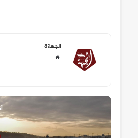
الجهة8
أق