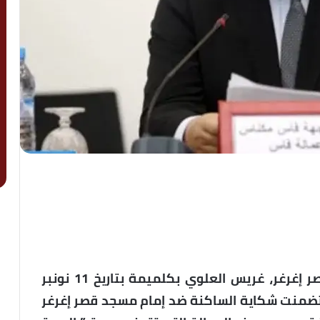
وجه عدد من المواطنين المنحدرين من قصر إغرغر، غريس العلوي بكلميمة بتاريخ 11 نونبر
الت تضمنت شكاية الساكنة ضد إمام مسجد قصر إغرغر