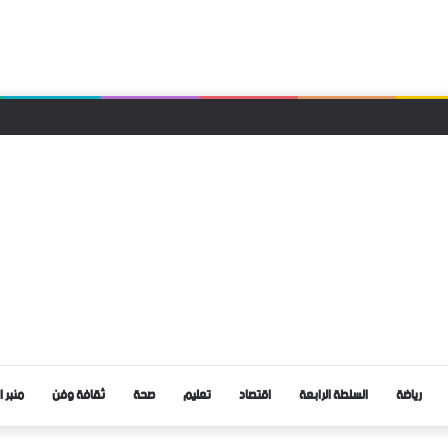
 العثور على جثة رجل معلقة بحبل داخل غابة تاركة القديمة
رياضة
السلطة الرابعة
اقتصاد
تعليم
صحة
ثقافة وفن
منبر ا