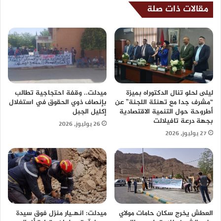
مقالات ذات صلة
ليلى لحلو تنال الدكتوراه بميزة
ميدلت.. وقفة احتجاجية تطالب
“مشرف جدا مع تهنئة اللجنة” عن
بإنصاف ذوي الحقوق في استغلال
أطروحة حول التنمية الاقتصادية
إكليل الجبل
بجهة درعة تافيلالت
26 يوليوز، 2026
27 يوليوز، 2026
العطش يخرج سكان حامات مولاي
ميدلت: انهـيار منزل فوق سيدة