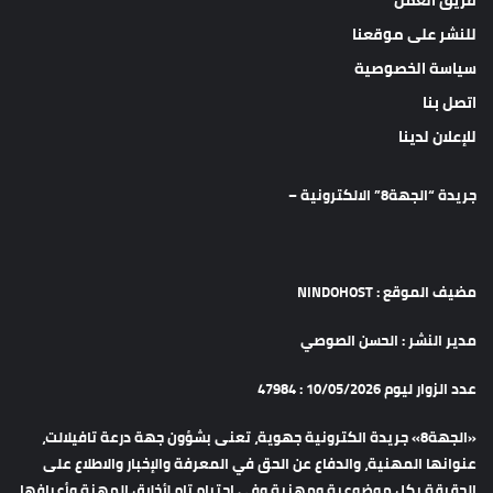
للنشر على موقعنا
سياسة الخصوصية
اتصل بنا
للإعلان لدينا
جريدة “الجهة8” الالكترونية –
مضيف الموقع : NINDOHOST
مدير النشر : الحسن الصوصي
عدد الزوار ليوم 10/05/2026 : 47984
«الجهة8» جريدة الكترونية جهوية، تعنى بشؤون جهة درعة تافيلالت،
عنوانها المهنية، والدفاع عن الحق في المعرفة والإخبار والاطلاع على
الحقيقة بكل موضوعية ومهنية وفي احترام تام لأخلاق المهنة وأعرافها