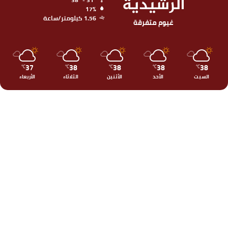
الرشيدية
17%
1.56 كيلومتر/ساعة
غيوم متفرقة
37
38
38
38
38
℃
℃
℃
℃
℃
السبت
الأحد
الأثنين
الثلاثاء
الأربعاء