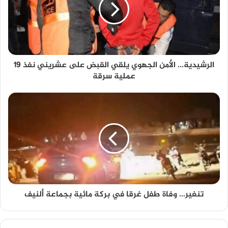
الرشيدية... الأمن الجهوي يلقي القبض على عشريني نفذ 19
عملية سرقة
تنغير... وفاة طفل غرقا في بركة مائية بجماعة ألنيف