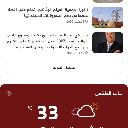
زاكورة: جمعية الفيلم الوثائقي تحتج على إقصاء
ملفها من دعم المهرجانات السينمائية
8 غشت، 2026
ذ. مولاي عبد الله اسليماني يكتب: مشروع قانون
المالية لسنة 2027: بين استكمال الأوراش الكبرى
وترسيخ الدولة الاجتماعية ورهان الاستدامة
7 غشت، 2026
تحميل المزيد
حالة الطقس
33
℃
38º - 31º