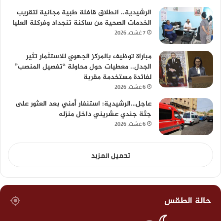
الرشيدية.. انطلاق قافلة طبية مجانية لتقريب
الخدمات الصحية من ساكنة تنجداد وفركلة العليا
7 غشت، 2026
مباراة توظيف بالمركز الجهوي للاستثمار تثير
الجدل.. معطيات حول محاولة “تفصيل المنصب”
لفائدة مستخدمة مقربة
6 غشت، 2026
عاجل…الرشيدية: استنفار أمني بعد العثور على
جثة جندي عشريني داخل منزله
6 غشت، 2026
تحميل المزيد
حالة الطقس