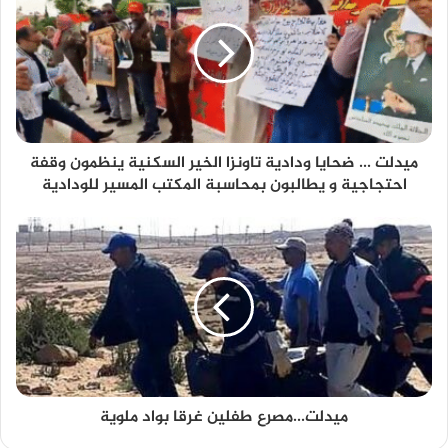
ميدلت ... ضحايا ودادية تاونزا الخير السكنية ينظمون وقفة
احتجاجية و يطالبون بمحاسبة المكتب المسير للودادية
ميدلت...مصرع طفلين غرقا بواد ملوية