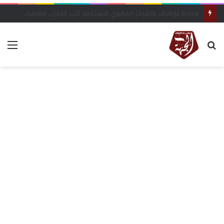
عاجل…الرشيدية: استنفار أمني بعد العثور على جثة جندي عشريني داخل منزله