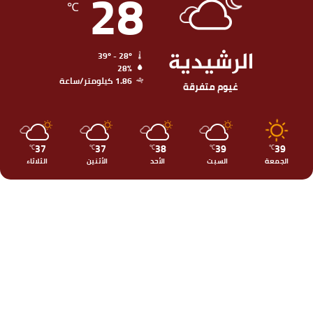
28
℃
الرشيدية
39º - 28º
28%
1.86 كيلومتر/ساعة
غيوم متفرقة
37
37
38
39
39
℃
℃
℃
℃
℃
الجمعة
السبت
الأحد
الأثنين
الثلاثاء