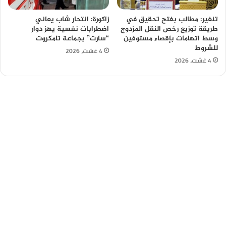
تنغير: مطالب بفتح تحقيق في
زاكورة: انتحار شاب يعاني
طريقة توزيع رخص النقل المزدوج
اضطرابات نفسية يهز دوار
وسط اتهامات بإقصاء مستوفين
“سارت” بجماعة تامكروت
للشروط
4 غشت، 2026
4 غشت، 2026