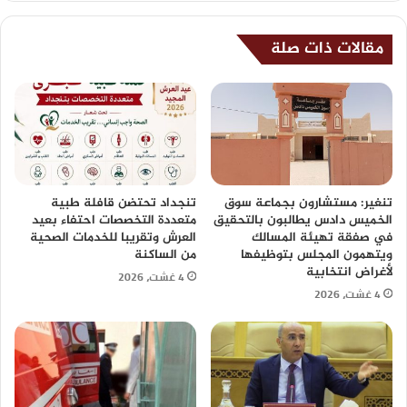
مقالات ذات صلة
تنغير: مستشارون بجماعة سوق
تنجداد تحتضن قافلة طبية
الخميس دادس يطالبون بالتحقيق
متعددة التخصصات احتفاء بعيد
في صفقة تهيئة المسالك
العرش وتقريبا للخدمات الصحية
ويتهمون المجلس بتوظيفها
من الساكنة
لأغراض انتخابية
4 غشت، 2026
4 غشت، 2026