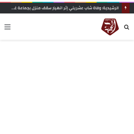
الرشيدية: وفاة شاب عشريني إثر انهيار سقف منزل بجماعة غريس السفلى