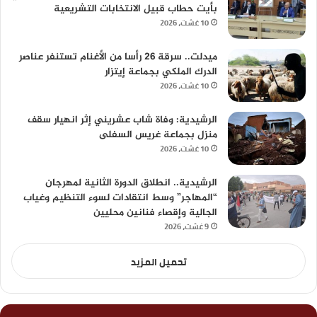
بأيت حطاب قبيل الانتخابات التشريعية
10 غشت، 2026
ميدلت.. سرقة 26 رأسا من الأغنام تستنفر عناصر
الدرك الملكي بجماعة إيتزار
10 غشت، 2026
الرشيدية: وفاة شاب عشريني إثر انهيار سقف
منزل بجماعة غريس السفلى
10 غشت، 2026
الرشيدية.. انطلاق الدورة الثانية لمهرجان
“المهاجر” وسط انتقادات لسوء التنظيم وغياب
الجالية وإقصاء فنانين محليين
9 غشت، 2026
تحميل المزيد