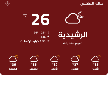
حالة الطقس
26
℃
الرشيدية
36º - 26º
33%
1.35 كيلومتر/ساعة
غيوم متفرقة
36
36
37
37
36
℃
℃
℃
℃
℃
الأثنين
الثلاثاء
الأربعاء
الخميس
الجمعة