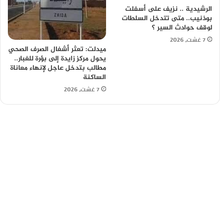
الرشيدية .. نزيف على أسفلت
بوذنيب.. متى تتدخل السلطات
لوقف حوادث السير ؟
7 غشت، 2026
ميدلت: تعثر أشغال الصرف الصحي
يحول مركز زايدة إلى بؤرة للغبار..
مطالب بتدخل عاجل لإنهاء معاناة
الساكنة
7 غشت، 2026