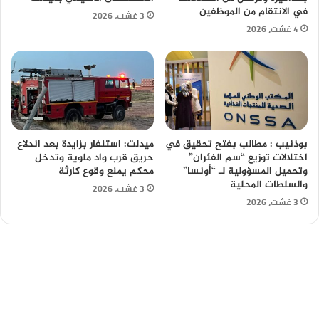
في الانتقام من الموظفين
3 غشت، 2026
4 غشت، 2026
بوذنيب : مطالب بفتح تحقيق في
ميدلت: استنفار بزايدة بعد اندلاع
اختلالات توزيع “سم الفئران”
حريق قرب واد ملوية وتدخل
وتحميل المسؤولية لـ “أونسا”
محكم يمنع وقوع كارثة
والسلطات المحلية
3 غشت، 2026
3 غشت، 2026