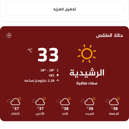
تحميل المزيد
حالة الطقس
33
℃
الرشيدية
38º - 28º
18%
2.28 كيلومتر/ساعة
سماء صافية
37
37
38
39
38
℃
℃
℃
℃
℃
الجمعة
السبت
الأحد
الأثنين
الثلاثاء