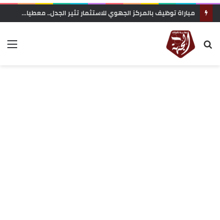
مباراة توظيف بالمركز الجهوي للاستثمار تثير الجدل.. معطيات حول محاولة “تفصيل المنصب” لفائدة مستخدمة مقربة