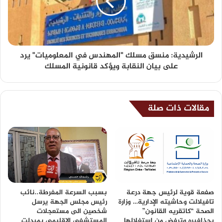
الرشيدية: منسق مسلك "المهندس في المعلوميات" يرد
على بيان النقابة ويؤكد قانونية المسلك
مقالات ذات صلة
صفعة قوية لرئيس جهة درعة
بسبب السرعة المفرطة..نائب
تافيلالت وحاشيته الإدارية… وزارة
رئيس مجلس الجهة يرسل
الصحة “كاتقريه القانون”
شخصين الى مستعجلات
بحذافيره وترفض من استغلالها
المستشفى الاقليمي بميدلت