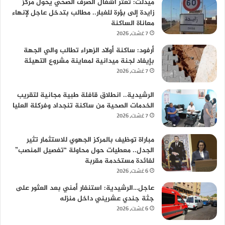
ميدلت: تعثر أشغال الصرف الصحي يحول مركز
زايدة إلى بؤرة للغبار.. مطالب بتدخل عاجل لإنهاء
معاناة الساكنة
7 غشت، 2026
أرفود: ساكنة أولاد الزهراء تطالب والي الجهة
بإيفاد لجنة ميدانية لمعاينة مشروع التهيئة
7 غشت، 2026
الرشيدية.. انطلاق قافلة طبية مجانية لتقريب
الخدمات الصحية من ساكنة تنجداد وفركلة العليا
7 غشت، 2026
مباراة توظيف بالمركز الجهوي للاستثمار تثير
الجدل.. معطيات حول محاولة “تفصيل المنصب”
لفائدة مستخدمة مقربة
6 غشت، 2026
عاجل…الرشيدية: استنفار أمني بعد العثور على
جثة جندي عشريني داخل منزله
6 غشت، 2026