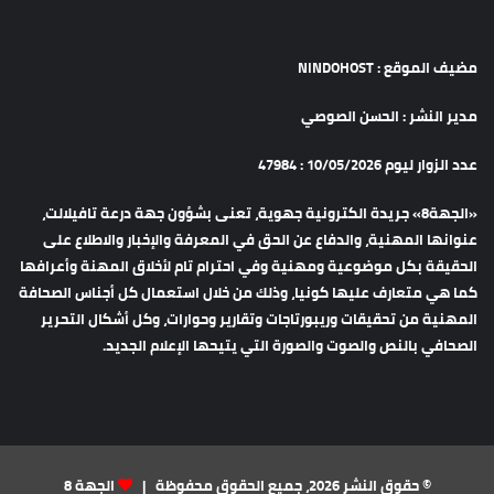
مضيف الموقع : NINDOHOST
مدير النشر : الحسن الصوصي
عدد الزوار ليوم 10/05/2026 : 47984
«الجهة8» جريدة الكترونية جهوية، تعنى بشؤون جهة درعة تافيلالت،
عنوانها المهنية، والدفاع عن الحق في المعرفة والإخبار والاطلاع على
الحقيقة بكل موضوعية ومهنية وفي احترام تام لأخلاق المهنة وأعرافها
كما هي متعارف عليها كونيا، وذلك من خلال استعمال كل أجناس الصحافة
المهنية من تحقيقات وريبورتاجات وتقارير وحوارات، وكل أشكال التحرير
الصحافي بالنص والصوت والصورة التي يتيحها الإعلام الجديد.
© حقوق النشر 2026، جميع الحقوق محفوظة |
الجهة 8