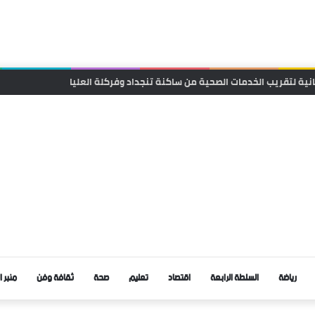
استثمار تثير الجدل.. معطيات حول محاولة “تفصيل المنصب” لفائدة مستخدمة م
رياضة
السلطة الرابعة
اقتصاد
تعليم
صحة
ثقافة وفن
منبر ا