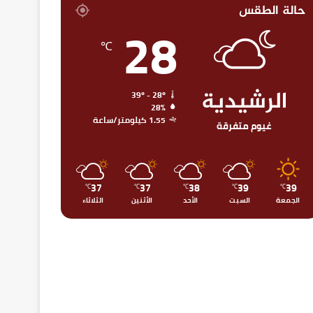
حالة الطقس
28
℃
الرشيدية
39º - 28º
28%
1.55 كيلومتر/ساعة
غيوم متفرقة
37
37
38
39
39
℃
℃
℃
℃
℃
الجمعة
السبت
الأحد
الأثنين
الثلاثاء