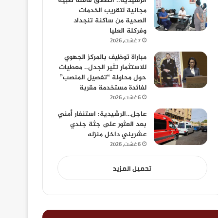
الرشيدية.. انطلاق قافلة طبية
مجانية لتقريب الخدمات
الصحية من ساكنة تنجداد
وفركلة العليا
7 غشت، 2026
مباراة توظيف بالمركز الجهوي
للاستثمار تثير الجدل.. معطيات
حول محاولة “تفصيل المنصب”
لفائدة مستخدمة مقربة
6 غشت، 2026
عاجل…الرشيدية: استنفار أمني
بعد العثور على جثة جندي
عشريني داخل منزله
6 غشت، 2026
تحميل المزيد