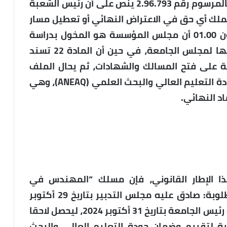
القانونية لاختصاصات الهياكل الجامعية، فالمرسوم رقم 2.96.793 ينص على أن رئيس الشعبة
يملك أي حق في الاعتراض النهائي أو تعطيل مسار
إحداث مسلك، وتؤكد المادة 21 من القانون 01.00 أن مجلس المؤسسة هو المخول بدراسة
برامج التكوين والمصادقة عليها قبل رفعها لمجلس الجامعة، في حين أن المادة 22 تسند
 على فتح المسالك والشهادات، ثم يحال الملف
على الوزارة عبر الوكالة الوطنية لضمان جودة التعليم العالي والبحث العلمي (ANEAQ)، وهي
اد النهائي.
هذا الإطار القانوني، فإن مسلك “المهندس في
المعلوميات” استوفى جميع المراحل المطلوبة: صادق عليه مجلس التدبير بتاريخ 29 أكتوبر
2024، وأحيل على مجلس الجامعة بموافقة رئيس الجامعة بتاريخ 31 أكتوبر 2024، ليحصل لاحقا
ية لتقييم وضمان جودة التعليم العالي والبحث