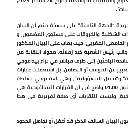
للنقابة الوطنية للتعليم العالي بكلية العلوم والتقنيات بالرشيدية بتاريخ 24 شتنبر 2025،
ات”.
يدة “الجهة الثامنة” على بنسخة منه، أن البيان
ات الشكلية والخروقات على مستوى المضمون، و
 الجامعي المغربي؛ حيث يعاب على البيان المذكور
انب رئيس الشعبة ضد زملائه، محولا النقابة من
اتذة الباحثين إلى طرف مباشر في نزاع بيداغوجي
لتعبير عن الموقف أو التضامن، بل استعملت عبارات
قة” و”نحمل المسؤولية”، وهي لغة توحي بسلطة
تقريرية لا سند لها في القانون، إذ إن القانون 01.00 واضح في أن القرارات البيداغوجية هي
بة، وليست للنقابات أي صفة تقريرية في هذا
ن البيان السالف الذكر قد أغفل أو تجاهل الحدود