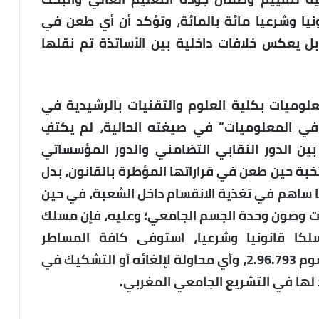
يا وشرعيا مائة بالمائة، وتؤكد أن أي طعن في
ل يعكس خلافات داخلية بين الأساتذة تم نقلها
ميات بكلية العلوم والتقنيات بالرشيدية في
في المعلوميات” في صيغته الحالية، لم يكتفِ
ين الدور النقابي التضامني والدور المؤسساتي
بة حين طعن في قراراتها المؤطرة بالقانون، بدل
ما ساهم في تغذية الانقسام داخل الشعبة، في حين
فات وصون وحدة الجسم الجامعي؛ وعليه، فإن مسلك
ا قانونيا وشرعيا، استوفى كافة المساطر
المنصوص عليها في القانون 01.00 والمرسوم 2.96.793، وأي محاولة لإلغائه أو التشكيك في
د لها في التشريع الجامعي المغربي.