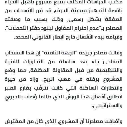
مكتب الدراسات المكلّف بتتبع مشروع تأهيل الأحياء
ناقصة التجهيز بمدينة الجرف، قد قرر الانسحاب من
الصفقة بشكل رسمي، وذلك بسبب ما وصفته
المصادر بـ”عدم احترام المقاول لبنود دفتر التحملات”،
وقيامه ببدء الأشغال خارج الإطار القانوني المحدد.
وقالت مصادر جريدة “الجهة الثامنة” إن هذا الانسحاب
المفاجئ جاء بعد سلسلة من التجاوزات الفنية
والتنظيمية من قبل المقاولة المكلفة، مما وضع
المشروع برمّته في مهبّ الريح، وزاد من حيرة
وانتظارات الساكنة التي كانت تترقّب بفارغ الصبر
انطلاق أشغال هذا الورش الذي طالما وُصف بالحيوي
والاستراتيجي.
وأضافت مصادرنا أن المشروع، الذي كان من المفترض