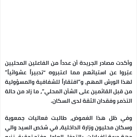
وأكدت مصادر الجريدة أن عدداً من الفاعلين المحليين
عبّروا عن استيائهم مما اعتبروه “تدبيراً عشوائياً”
لهذا الورش المهم، و”افتقاراً للشفافية والمسؤولية
من قبل القائمين على الشأن المحلي”، ما زاد من حالة
التذمر وفقدان الثقة لدى السكان.
وفي ظل هذا الغموض، طالبت فعاليات جمعوية
وسكان محليون وزارة الداخلية، في شخص السيد والي
جهة درعة تافيلالت، بالتدخل العاجل وفتح تحقيق نزيه