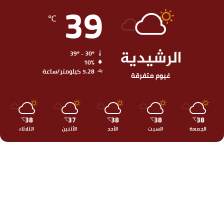
39
℃
الرشيدية
39º - 30º
10%
5.28 كيلومتر/ساعة
غيوم متفرقة
38
37
38
38
38
℃
℃
℃
℃
℃
الجمعة
السبت
الأحد
الأثنين
الثلاثاء