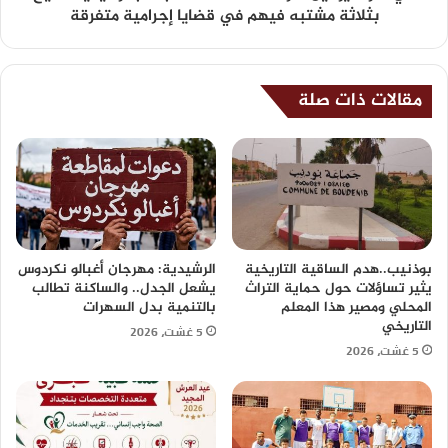
بثلاثة مشتبه فيهم في قضايا إجرامية متفرقة
مقالات ذات صلة
بوذنيب..هدم الساقية التاريخية
الرشيدية: مهرجان أغبالو نكردوس
يثير تساؤلات حول حماية التراث
يشعل الجدل.. والساكنة تطالب
المحلي ومصير هذا المعلم
بالتنمية بدل السهرات
التاريخي
5 غشت، 2026
5 غشت، 2026