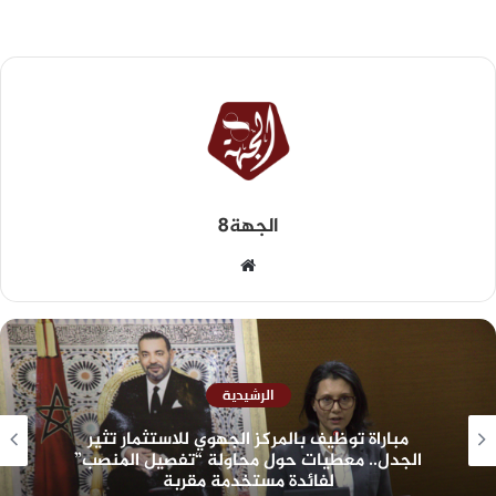
الجهة8
الرشيدية
مباراة توظيف بالمركز الجهوي للاستثمار تثير
الجدل.. معطيات حول محاولة “تفصيل المنصب”
لفائدة مستخدمة مقربة