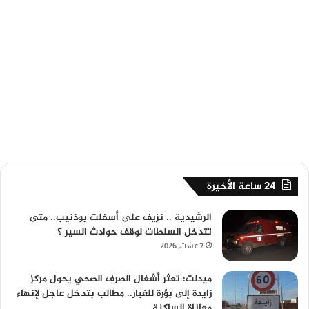
24 ساعة الأخيرة
الرشيدية .. نزيف على أسفلت بوذنيب.. متى
تتدخل السلطات لوقف حوادث السير ؟
7 غشت، 2026
ميدلت: تعثر أشغال الصرف الصحي يحول مركز
زايدة إلى بؤرة للغبار.. مطالب بتدخل عاجل لإنهاء
معاناة الساكنة