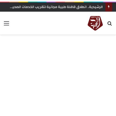
الرشيدية.. انطلاق قافلة طبية مجانية لتقريب الخدمات الصحية من ساكنة تنجداد وفركلة العليا