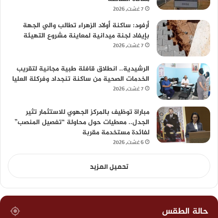
7 غشت، 2026
أرفود: ساكنة أولاد الزهراء تطالب والي الجهة
بإيفاد لجنة ميدانية لمعاينة مشروع التهيئة
7 غشت، 2026
الرشيدية.. انطلاق قافلة طبية مجانية لتقريب
الخدمات الصحية من ساكنة تنجداد وفركلة العليا
7 غشت، 2026
مباراة توظيف بالمركز الجهوي للاستثمار تثير
الجدل.. معطيات حول محاولة “تفصيل المنصب”
لفائدة مستخدمة مقربة
6 غشت، 2026
تحميل المزيد
حالة الطقس