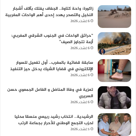
زاكورة: واحة كتاوة.. الجفاف يفتك بآلاف أشجار
النخيل والتصحر يهدد إحدى أهم الواحات المغربية
6 غشت، 2026
“حرائق الواحات في الجنوب الشرقي المغربي:
أزمة تتجاوز الصيف”
6 غشت، 2026
سابقة قضائية بالمغرب.. أول تفعيل للسوار
الإلكتروني في قضايا الشيك يدخل حيز التنفيذ
6 غشت، 2026
تعزية في وفاة المناضل و الفاعل الجمعوي حسن
السريري
6 غشت، 2026
الرشيدية.. انتخاب رشيد ربيعي منسقا محليا
لحزب التجمع الوطني للأحرار بجماعة الرتب
5 غشت، 2026