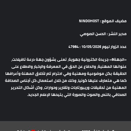
مضيف الموقع : NINDOHOST
مدير النشر : الحسن الصوصي
عدد الزوار ليوم 10/05/2026 : 47984
«الجهة8» جريدة الكترونية جهوية، تعنى بشؤون جهة درعة تافيلالت،
عنوانها المهنية، والدفاع عن الحق في المعرفة والإخبار والاطلاع على
الحقيقة بكل موضوعية ومهنية وفي احترام تام لأخلاق المهنة وأعرافها
كما هي متعارف عليها كونيا، وذلك من خلال استعمال كل أجناس الصحافة
المهنية من تحقيقات وريبورتاجات وتقارير وحوارات، وكل أشكال التحرير
الصحافي بالنص والصوت والصورة التي يتيحها الإعلام الجديد.