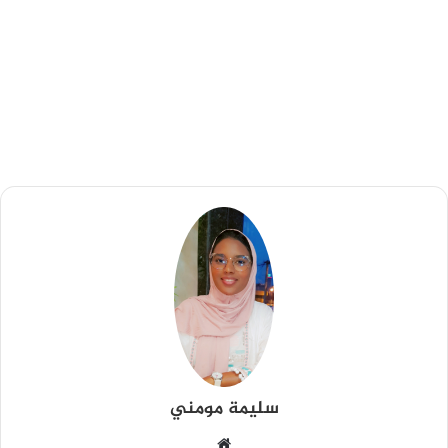
سليمة مومني