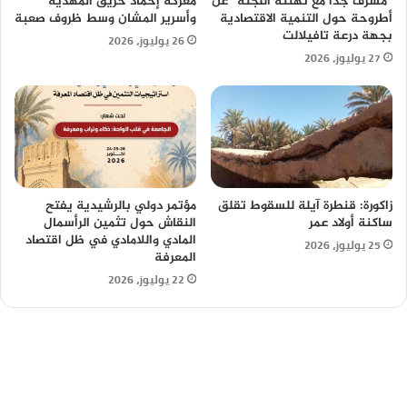
“مشرف جدا مع تهنئة اللجنة” عن
معركة إخماد حريق المهدية
أطروحة حول التنمية الاقتصادية
وأسرير المشان وسط ظروف صعبة
بجهة درعة تافيلالت
26 يوليوز، 2026
27 يوليوز، 2026
زاكورة: قنطرة آيلة للسقوط تقلق
مؤتمر دولي بالرشيدية يفتح
ساكنة أولاد عمر
النقاش حول تثمين الرأسمال
المادي واللامادي في ظل اقتصاد
25 يوليوز، 2026
المعرفة
22 يوليوز، 2026