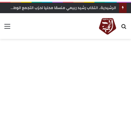
صحافة القرب بالحدود الجنوبية والشرقية: صمود في وجه البروباغاندا المعادية وحرمان متواصل من العدالة المجالية والإشهار