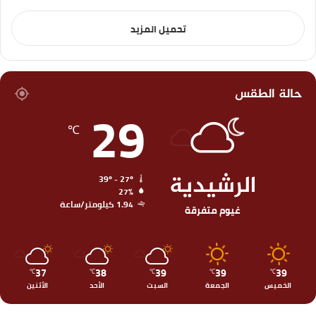
تحميل المزيد
حالة الطقس
29
℃
الرشيدية
39º - 27º
27%
1.94 كيلومتر/ساعة
غيوم متفرقة
37
38
39
39
39
℃
℃
℃
℃
℃
الخميس
الجمعة
السبت
الأحد
الأثنين