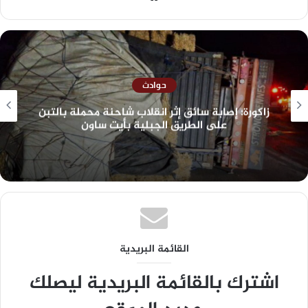
حوادث
زاكورة: إصابة سائق إثر انقلاب شاحنة محملة بالتبن
على الطريق الجبلية بأيت ساون
القائمة البريدية
اشترك بالقائمة البريدية ليصلك