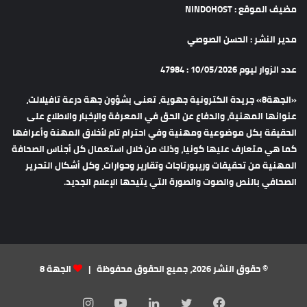
مضيف الموقع : NINDOHOST
مدير النشر : الحسن الصوصي
عدد الزوار ليوم 10/05/2026 : 47984
«الجهة8» جريدة الكترونية جهوية، تعنى بشؤون جهة درعة تافيلالت،
عنوانها المهنية، والدفاع عن الحق في المعرفة والإخبار والاطلاع على
الحقيقة بكل موضوعية ومهنية وفي احترام تام لأخلاق المهنة وأعرافها
كما هي متعارف عليها كونيا، وذلك من خلال استعمال كل أجناس الصحافة
المهنية من تحقيقات وريبورتاجات وتقارير وحوارات، وكل أشكال التحرير
الصحافي بالنص والصوت والصورة التي يتيحها الإعلام الجديد.
© حقوق النشر 2026، جميع الحقوق محفوظة |
الجهة 8