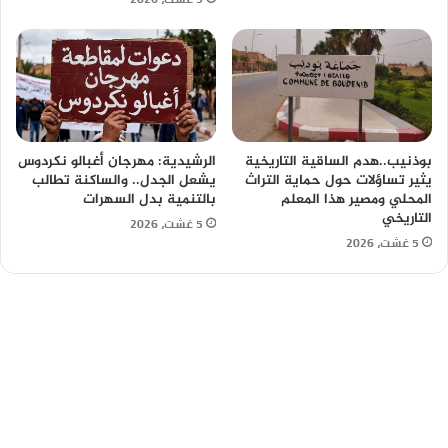
بوذنيب..هدم الساقية التاريخية
الرشيدية: مهرجان أغبالو نكردوس
يثير تساؤلات حول حماية التراث
يشعل الجدل.. والساكنة تطالب
المحلي ومصير هذا المعلم
بالتنمية بدل السهرات
التاريخي
5 غشت، 2026
5 غشت، 2026