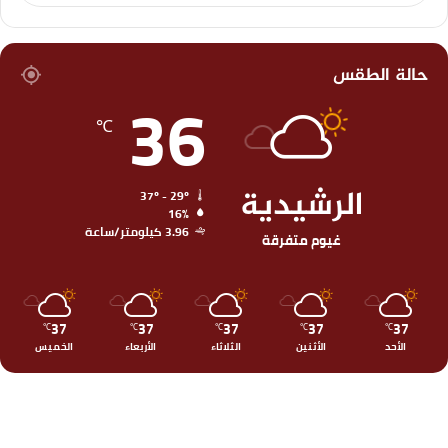
حالة الطقس
36
℃
الرشيدية
37º - 29º
16%
3.96 كيلومتر/ساعة
غيوم متفرقة
37
37
37
37
37
℃
℃
℃
℃
℃
الأحد
الأثنين
الثلاثاء
الأربعاء
الخميس