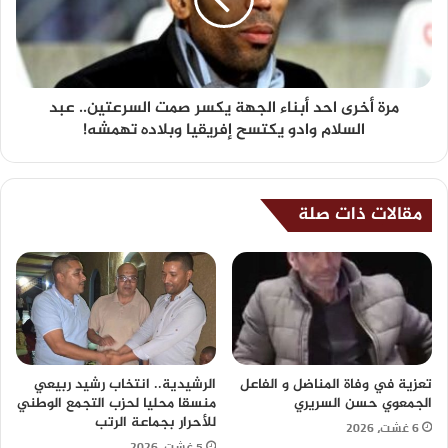
مرة أخرى احد أبناء الجهة يكسر صمت السرعتين.. عبد
السلام وادو يكتسح إفريقيا وبلاده تهمشه!
مقالات ذات صلة
تعزية في وفاة المناضل و الفاعل
الرشيدية.. انتخاب رشيد ربيعي
الجمعوي حسن السريري
منسقا محليا لحزب التجمع الوطني
للأحرار بجماعة الرتب
6 غشت، 2026
5 غشت، 2026