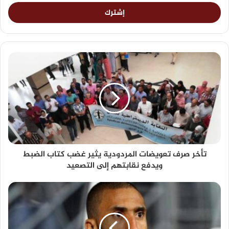
تأخر صرف تعويضات المردودية يثير غضب كتاب الضبط
ويدفع نقابتهم إلى التصعيد