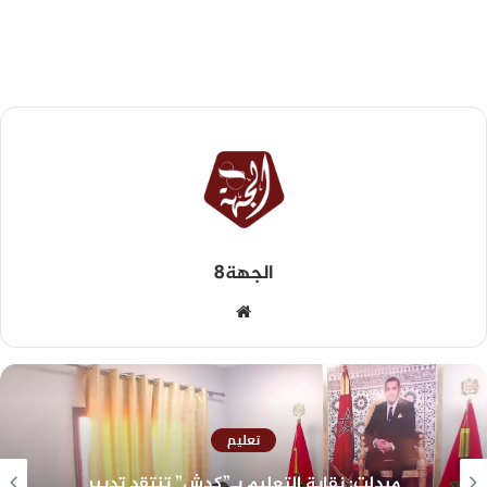
الجهة8
تعليم
ميدلت: نقابة التعليم بـ”كدش” تنتقد تدبير