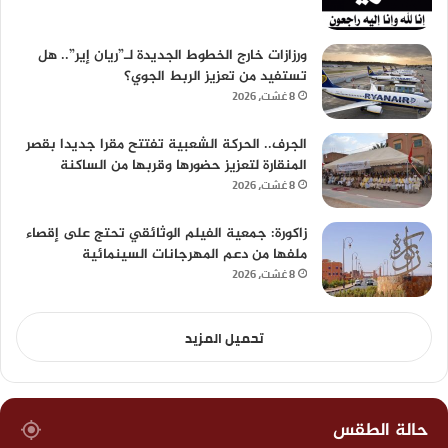
ورزازات خارج الخطوط الجديدة لـ”ريان إير”.. هل
تستفيد من تعزيز الربط الجوي؟
8 غشت، 2026
الجرف.. الحركة الشعبية تفتتح مقرا جديدا بقصر
المنقارة لتعزيز حضورها وقربها من الساكنة
8 غشت، 2026
زاكورة: جمعية الفيلم الوثائقي تحتج على إقصاء
ملفها من دعم المهرجانات السينمائية
8 غشت، 2026
تحميل المزيد
حالة الطقس