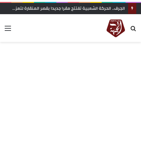
زاكورة: جمعية الفيلم الوثائقي تحتج على إقصاء ملفها من دعم المهرجانات السينمائية