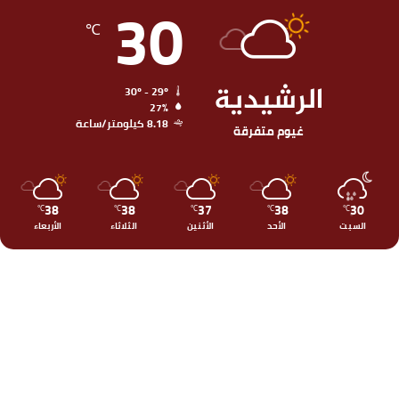
30
℃
الرشيدية
30º - 29º
27%
8.18 كيلومتر/ساعة
غيوم متفرقة
38
38
37
38
30
℃
℃
℃
℃
℃
السبت
الأحد
الأثنين
الثلاثاء
الأربعاء