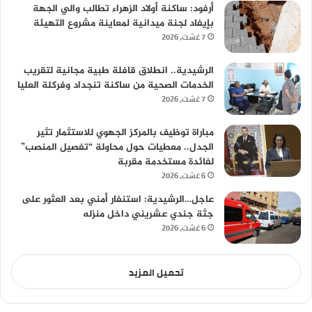
أرفود: ساكنة أولاد الزهراء تطالب والي الجهة
بإيفاد لجنة ميدانية لمعاينة مشروع التهيئة
7 غشت، 2026
الرشيدية.. انطلاق قافلة طبية مجانية لتقريب
الخدمات الصحية من ساكنة تنجداد وفركلة العليا
7 غشت، 2026
مباراة توظيف بالمركز الجهوي للاستثمار تثير
الجدل.. معطيات حول محاولة “تفصيل المنصب”
لفائدة مستخدمة مقربة
6 غشت، 2026
عاجل…الرشيدية: استنفار أمني بعد العثور على
جثة جندي عشريني داخل منزله
6 غشت، 2026
تحميل المزيد