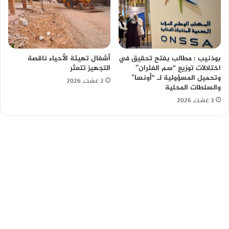
بوذنيب : مطالب بفتح تحقيق في
أشغال تهيئة الأحياء ناقصة
اختلالات توزيع “سم الفئران”
التجهيز تتعثر
وتحميل المسؤولية لـ “أونسا”
2 غشت، 2026
والسلطات المحلية
3 غشت، 2026