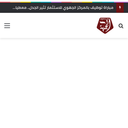
مباراة توظيف بالمركز الجهوي للاستثمار تثير الجدل.. معطيات حول محاولة “تفصيل المنصب” لفائدة مستخدمة مقربة