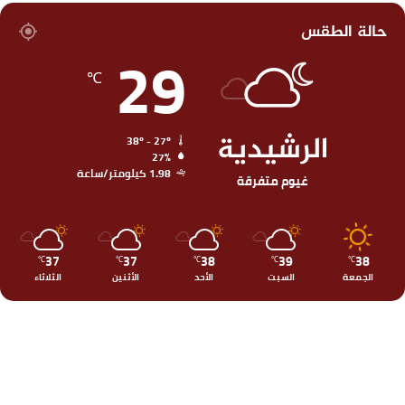
حالة الطقس
29
℃
الرشيدية
38º - 27º
27%
1.98 كيلومتر/ساعة
غيوم متفرقة
37
37
38
39
38
℃
℃
℃
℃
℃
الجمعة
السبت
الأحد
الأثنين
الثلاثاء