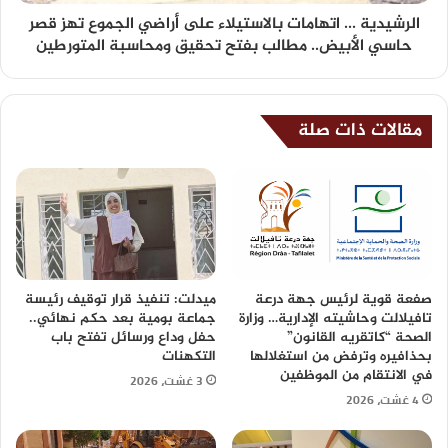
الرشيدية ... اتهامات بالاستيلاء على أراضي الجموع تهز قصر
حاسي الأبيض.. مطالب بفتح تحقيق ومحاسبة المتورطين
مقالات ذات صلة
صفعة قوية لرئيس جهة درعة
ميدلت: تنفيذ قرار توقيف رئيسة
تافيلالت وحاشيته الإدارية… وزارة
جماعة بومية بعد حكم نهائي..
الصحة “كاتقريه القانون”
حفل وداع ورسائل تفتح باب
بحذافيره وترفض من استغلالها
التكهنات
في الانتقام من الموظفين
3 غشت، 2026
4 غشت، 2026