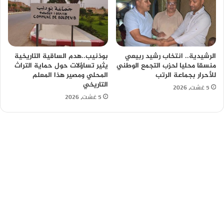
الرشيدية.. انتخاب رشيد ربيعي
بوذنيب..هدم الساقية التاريخية
منسقا محليا لحزب التجمع الوطني
يثير تساؤلات حول حماية التراث
للأحرار بجماعة الرتب
المحلي ومصير هذا المعلم
التاريخي
5 غشت، 2026
5 غشت، 2026