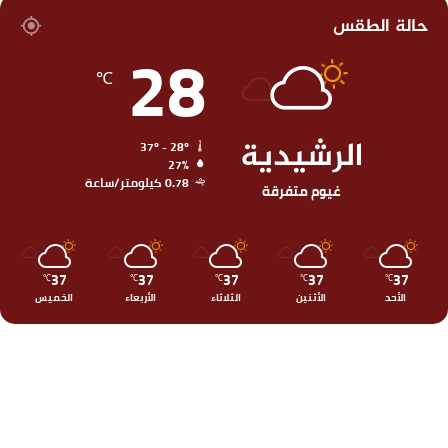
حالة الطقس
28
℃
الرشيدية
37º - 28º
27%
0.78 كيلومتر/ساعة
غيوم متفرقة
37
37
37
37
37
℃
℃
℃
℃
℃
الأحد
الأثنين
الثلاثاء
الأربعاء
الخميس