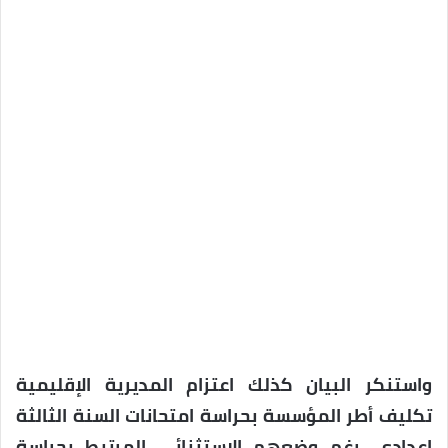
واستنكر البيان كذلك اعتزام المديرية الإقليمية
تكليف أطر المؤسسة بحراسة امتحانات السنة الثالثة
إعدادي، رغم وضعهم الاستثنائي المرتبط بحراسة