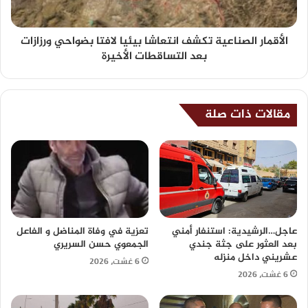
الأقمار الصناعية تكشف انتعاشا بيئيا لافتا بضواحي ورزازات
بعد التساقطات الأخيرة
مقالات ذات صلة
عاجل…الرشيدية: استنفار أمني
تعزية في وفاة المناضل و الفاعل
بعد العثور على جثة جندي
الجمعوي حسن السريري
عشريني داخل منزله
6 غشت، 2026
6 غشت، 2026