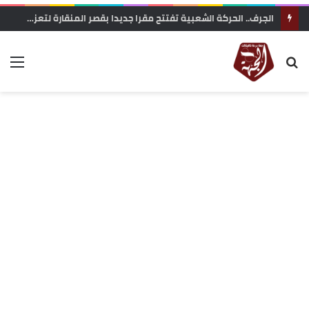
زاكورة: جمعية الفيلم الوثائقي تحتج على إقصاء ملفها من دعم المهرجانات السينمائية