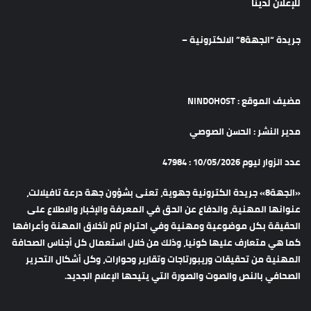
للإعلان لدينا
جريدة “الجهة8” الالكترونية –
مضيف الموقع : NINDOHOST
مدير النشر : الحسن الصوصي
عدد الزوار ليوم 10/05/2026 : 47984
«الجهة8» جريدة الكترونية جهوية، تعنى بشؤون جهة درعة تافيلالت،
عنوانها المهنية، والدفاع عن الحق في المعرفة والإخبار والاطلاع على
الحقيقة بكل موضوعية ومهنية وفي احترام تام لأخلاق المهنة وأعرافها
كما هي متعارف عليها كونيا، وذلك من خلال استعمال كل أجناس الصحافة
المهنية من تحقيقات وريبورتاجات وتقارير وحوارات، وكل أشكال التحرير
الصحافي بالنص والصوت والصورة التي يتيحها الإعلام الجديد.