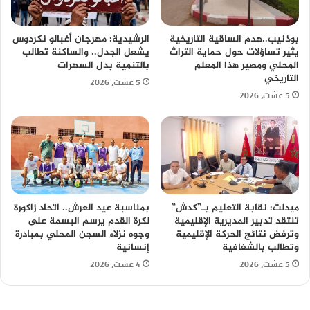
بوذنيب..هدم الساقية التاريخية
الرشيدية: مهرجان أغبالو نكردوس
يثير تساؤلات حول حماية التراث
يشعل الجدل.. والساكنة تطالب
المحلي ومصير هذا المعلم
بالتنمية بدل السهرات
التاريخي
5 غشت، 2026
5 غشت، 2026
ميدلت: نقابة التعليم بـ”كدش”
بمناسبة عيد العرش.. اتحاد زاكورة
تنتقد تدبير المديرية الإقليمية
لكرة القدم يرسم البسمة على
وترفض نتائج الحركة الإقليمية
وجوه نزلاء السجن المحلي بمبادرة
وتطالب بالشفافية
إنسانية
5 غشت، 2026
4 غشت، 2026