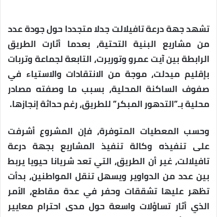
تشهد جهة درعة تافيلالت جدلا متجددا حول جودة عدد
من مشاريع البنية التحتية، بعدما أثارت الطريق
الرابطة بين آيت عمرو وتوريرت، التابعة لجماعة وتربات
بإقليم ميدلت، موجة من الانتقادات والاستياء في
صفوف الساكنة المحلية، بسبب ما وصفته مصادر
محلية بـ”التدهور المبكر” للطريق، رغم حداثة إنجازها.
وحسب المعطيات المتوفرة، فإن المشروع أشرفت
على تنفيذه وكالة تنفيذ المشاريع بجهة درعة
تافيلالت، غير أن الطريق، التي تعد شريانا حيويا يربط
بين عدد من الدواوير ويسهل تنقل المواطنين، بدأت
تظهر عليها تشققات وحفر في عدة مقاطع، الأمر
الذي أثار تساؤلات واسعة حول مدى احترام معايير