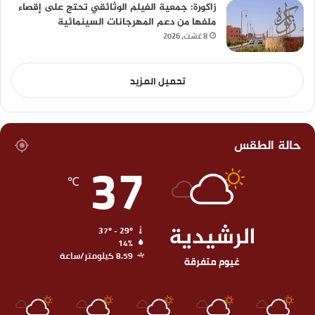
زاكورة: جمعية الفيلم الوثائقي تحتج على إقصاء
ملفها من دعم المهرجانات السينمائية
8 غشت، 2026
تحميل المزيد
حالة الطقس
37
℃
الرشيدية
37º - 29º
14%
8.59 كيلومتر/ساعة
غيوم متفرقة