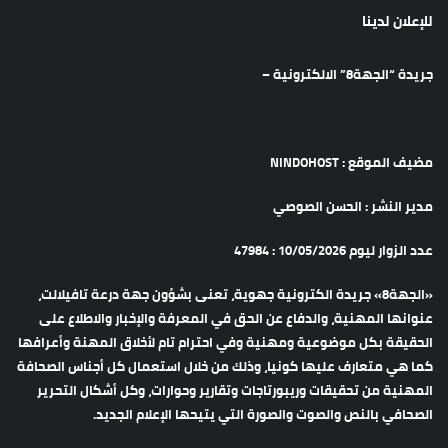
للإعلان لدينا
جريدة “الجهة8” الالكترونية –
مضيف الموقع : NINDOHOST
مدير النشر : الحسن الصوصي
عدد الزوار ليوم 10/05/2026 : 47984
«الجهة8» جريدة الكترونية جهوية، تعنى بشؤون جهة درعة تافيلالت،
عنوانها المهنية، والدفاع عن الحق في المعرفة والإخبار والاطلاع على
الحقيقة بكل موضوعية ومهنية وفي احترام تام لأخلاق المهنة وأعرافها
كما هي متعارف عليها كونيا، وذلك من خلال استعمال كل أجناس الصحافة
المهنية من تحقيقات وريبورتاجات وتقارير وحوارات، وكل أشكال التحرير
الصحافي بالنص والصوت والصورة التي يتيحها الإعلام الجديد.