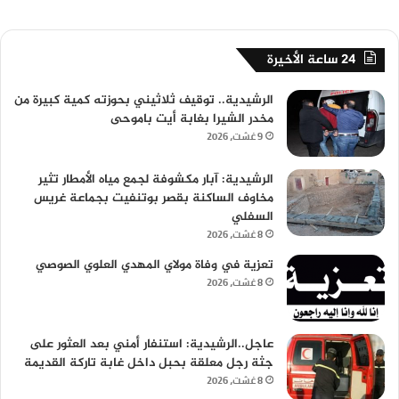
24 ساعة الأخيرة
الرشيدية.. توقيف ثلاثيني بحوزته كمية كبيرة من
مخدر الشيرا بغابة أيت باموحى
9 غشت، 2026
الرشيدية: آبار مكشوفة لجمع مياه الأمطار تثير
مخاوف الساكنة بقصر بوتنفيت بجماعة غريس
السفلي
8 غشت، 2026
تعزية في وفاة مولاي المهدي العلوي الصوصي
8 غشت، 2026
عاجل..الرشيدية: استنفار أمني بعد العثور على
جثة رجل معلقة بحبل داخل غابة تاركة القديمة
8 غشت، 2026