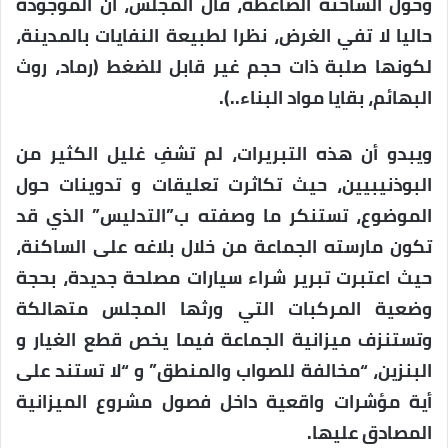
وحول الشاحنة الضاغطة، قال المجلس، أن الموجودة
حاليا لا تفي الغرض، نظرا لطبيعة النفايات بالمدينة،
لكونها صلبة ذات حجم غير قابل للضغط (رماد، روث
البهائم، بقايا مواد البناء..).
ويبدو أن هذه التبريرات، لم تشفِ غليل الكثير من
البوذنيبيين، حيث تكاثرت تعليقات و تدوينات حول
الموضوع، تستنكر ما وصفته ب”التدليس” الذي قد
تكون مارسته الجماعة من خلال بلاغه على الساكنة،
حيث اعتبرت تبرير شراء سيارات مصلحة جديدة، بحجة
وضعية المركبات التي ورثها المجلس متهالكة
وتستنزف ميزانية الجماعة فيما يخص قطع الغيار و
البنزين، “مخالفة للصواب والمنطق” و “لا تستند على
أية مؤشرات واقعية داخل فصول مشروع الميزانية
المصادق عليها.