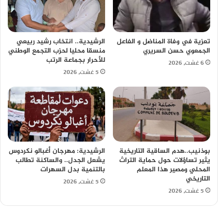
تعزية في وفاة المناضل و الفاعل
الرشيدية.. انتخاب رشيد ربيعي
الجمعوي حسن السريري
منسقا محليا لحزب التجمع الوطني
للأحرار بجماعة الرتب
6 غشت، 2026
5 غشت، 2026
بوذنيب..هدم الساقية التاريخية
الرشيدية: مهرجان أغبالو نكردوس
يثير تساؤلات حول حماية التراث
يشعل الجدل.. والساكنة تطالب
المحلي ومصير هذا المعلم
بالتنمية بدل السهرات
التاريخي
5 غشت، 2026
5 غشت، 2026