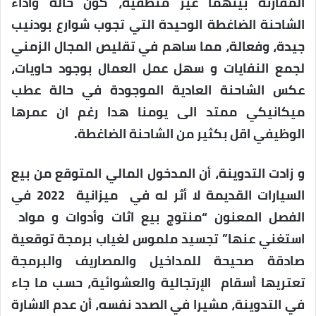
المقارنة بينهما غير منطقية، كون حالة واداء
الشاحنة الضاغطة الوحيدة التي تجوب شوارع بودنيب
جيدة، وفعالة، مما ساهم في تقليص المجال الزمني
لجمع النفايات و سهل عمل العمال بوجود حاويات،
عكس الشاحنة العادية الموجودة في حالة عطب
ميكانيكي ممتد الى يومنا هدا رغم ان عمرها
الوظيفي اقل بكثير من الشاحنة الضاغطة.
و زادت التدوينة، أن المدخول المالي المتوقع من بيع
السيارات القديمة لا أثر له في ميزانية 2022 في
الفصل المعنون “منتوج بيع اثات وأدوات و مواد
استغني عنها” تجسيد ملموس لغياب برمجة توقعية
صادقة صحيحة للمداخيل والمصاريف والبرمجة
تعتريها أسقام الإرتجالية والعشوائية، حسب ما جاء
في التدوينة، مشيرا في الصدد نفسه، أن عدم الاشارة