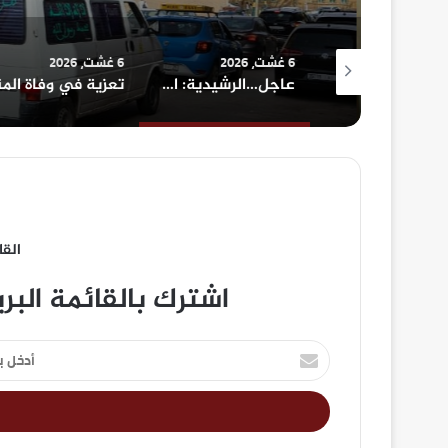
6 غشت، 2026
6 غشت، 2026
مباراة توظيف بالمركز الجهوي للاستثمار تثير الجدل.. معطيات حول محاولة “تفصيل المنصب” لفائدة مستخدمة مقربة
عاجل…الرشيدية: استنفار أمني بعد العثور على جثة جندي عشريني داخل منزله
القا
اشترك بالقائمة البر