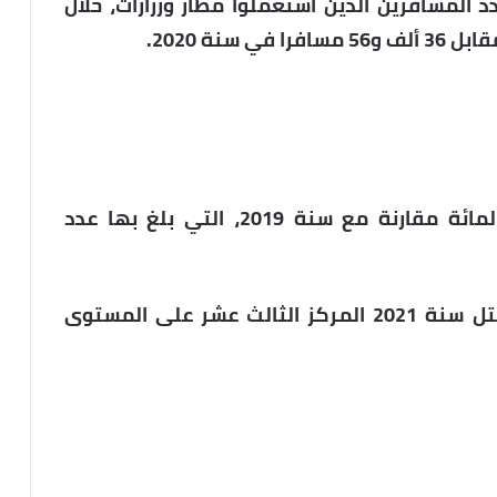
المسافرين الذين استعملوا مطار ورزازات، خلال
وسجل المطار انخفاضا بنسبة 74.4 في المائة مقارنة مع سنة 2019، التي بلغ بها عدد
وأشار المصدر ذاته إلى أن مطار ورزازات احتل سنة 2021 المركز الثالث عشر على المستوى