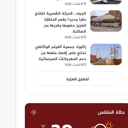
8 غشت، 2026
الجرف.. الحركة الشعبية تفتتح
مقرا جديدا بقصر المنقارة
لتعزيز حضورها وقربها من
الساكنة
8 غشت، 2026
زاكورة: جمعية الفيلم الوثائقي
تحتج على إقصاء ملفها من
دعم المهرجانات السينمائية
8 غشت، 2026
تحميل المزيد
حالة الطقس
℃