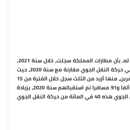
وأفاد المكتب الوطني للمطارات، في بلاغ له، بأن مطارات المملكة سجلت، خلال سنة 2021،
المتميزة باستمرار الأزمة الصحية، تحسنا في حركة النقل الجوي مقارنة مع سنة 2020، حيث
تم استقبال 9 ملايين و938 ألفا و607 مسافرين، منها أزيد من الثلث سجل خلال الفترة من 15
يونيو إلى 31 غشت، مقابل 7 ملايين و155 ألفا و91 مسافرا تم استقبالهم سنة 2020، بزيادة
قدرها 38.9 في المائة، وتمثل حركة النقل الجوي هذه 40 في المائة من حركة النقل الجوي