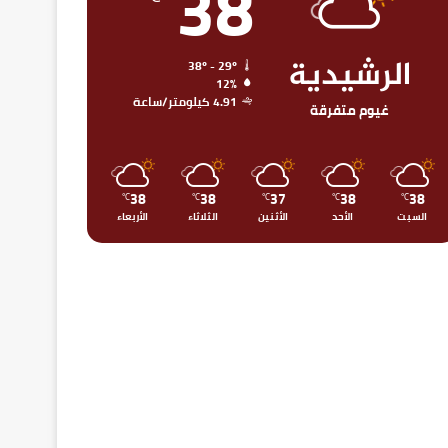
38
الرشيدية
38º - 29º
12%
4.91 كيلومتر/ساعة
غيوم متفرقة
38
38
37
38
38
℃
℃
℃
℃
℃
السبت
الأحد
الأثنين
الثلاثاء
الأربعاء