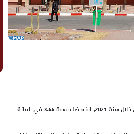
سجلت حركة المسافرين في مطار ورزازات، خلال سنة 2021، انخفاضا بنسبة 3.44 في المائة