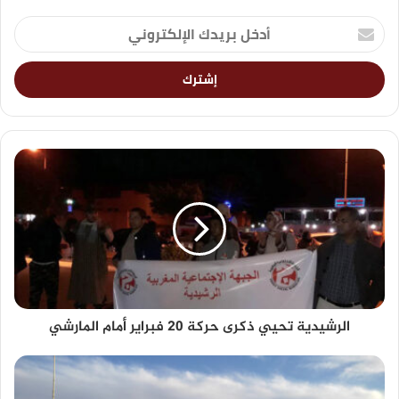
الرشيدية تحيي ذكرى حركة 20 فبراير أمام المارشي