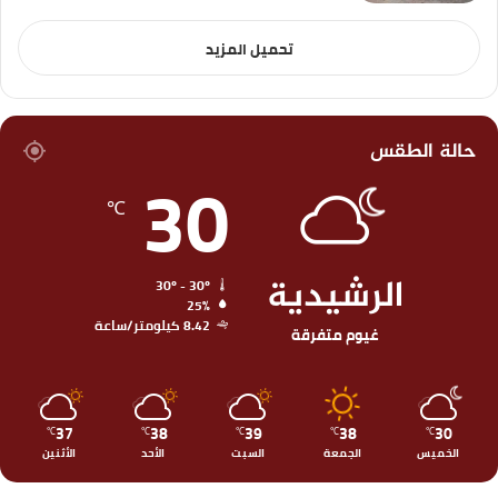
تحميل المزيد
حالة الطقس
30
℃
الرشيدية
30º - 30º
25%
8.42 كيلومتر/ساعة
غيوم متفرقة
37
38
39
38
30
℃
℃
℃
℃
℃
الخميس
الجمعة
السبت
الأحد
الأثنين