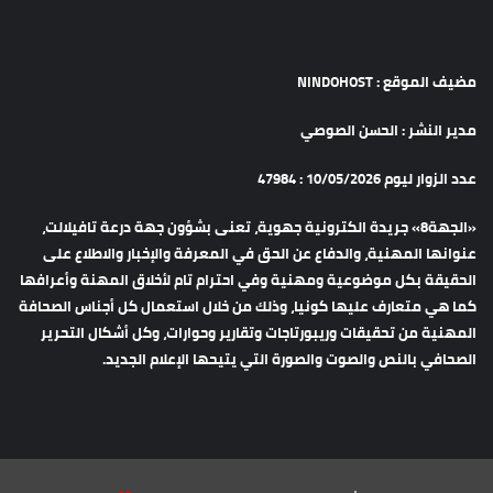
مضيف الموقع : NINDOHOST
مدير النشر : الحسن الصوصي
عدد الزوار ليوم 10/05/2026 : 47984
«الجهة8» جريدة الكترونية جهوية، تعنى بشؤون جهة درعة تافيلالت،
عنوانها المهنية، والدفاع عن الحق في المعرفة والإخبار والاطلاع على
الحقيقة بكل موضوعية ومهنية وفي احترام تام لأخلاق المهنة وأعرافها
كما هي متعارف عليها كونيا، وذلك من خلال استعمال كل أجناس الصحافة
المهنية من تحقيقات وريبورتاجات وتقارير وحوارات، وكل أشكال التحرير
الصحافي بالنص والصوت والصورة التي يتيحها الإعلام الجديد.