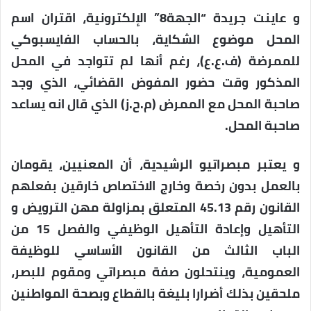
و عاينت جريدة “الجهة8” الإلكترونية، اقتران اسم
المحل موضوع الشكاية، بالحساب الفايسبوكي
للممرضة (ف.ع.ع)، رغم أنها لم تتواجد في المحل
المذكور وقت حضور المفوض القضائي، الذي وجد
صاحبة المحل مع الممرض (م.ح.ز) الذي قال انه يساعد
صاحبة المحل.
و يعتبر مبصراتيو الرشيدية، أن المعنيين، يقومان
بالعمل بدون رخصة وخارج الاختصاص خارقين بفعلهم
القانون رقم 45.13 المتعلق بمزاولة مهن الترويض و
التأهيل وإعادة التأهيل الوظيفي والفصل 15 من
الباب الثالث من القانون الأساسي للوظيفة
العمومية، وينتحلون صفة مبصراتي ومقوم للبصر،
ملحقين بذلك أضرارا بليغة بالقطاع وبصحة المواطنين