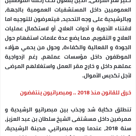
كثير هم المرضى، الذين يقعون تحت رحمة الموظفين
العموميين داخل المستشفيات العمومية بالجهة،
وبالرشيدية على وجه التحديد، فيتعرضون للتوجيه اما
لاقتناء الأدوية و أدوات العلاج، أو لاستكمال عمليات
العلاج و التقويم، مما يضع عدة علامات استفهام حول
الجودة و الفعالية والكفاءة، وحول من يحمي هؤلاء
الموظفون داخل مؤسسات عملهم، رغم ازدواجية
عملهم داخل و خارج مقر العمل واستغلالهم المرضى
لأجل تكديس الأموال.
خرق للقانون منذ 2018 .. ومبصراتيون ينتفضون
تنطلق حكاية شد وجذب بين مبصراتيو الرشيدية و
ممرضين داخل مسشتفى الشيخ سلطان بن عبد العزيز،
سنة 2018، عندما وجه مبصراتيي مدينة الرشيدية،