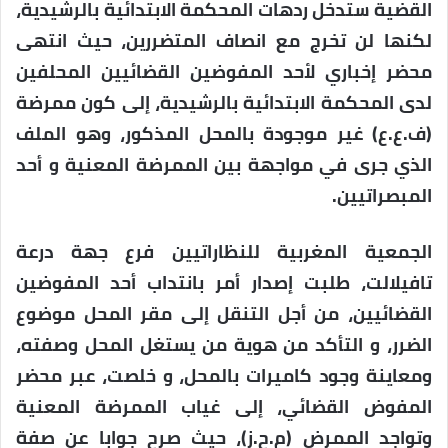
القضية ستدخل ردهات المحكمة الابتدائية بالرشيدية،
لكنها لن تخرج مع انصاف المتضررين، حيث انتهى
محضر إخباري لأحد المفوضين القضائيين المحلفين
لدى المحكمة الابتدائية بالرشيدية، إلى كون ممرضة
(ف.ع.ع) غير موجودة بالمحل المذكور، وهو الملف
الذي جرى في مواجهة بين الممرضة المعنية و أحد
المبصراتيين.
الجمعية المغربية للنظاراتيين فرع جهة درعة
تافيلالت، طلبت إصدار أمر بانتداب أحد المفوضين
القضائيين، من أجل التنقل إلى مقر المحل موضوع
الضرر، و التأكد من هوية من يستغل المحل وصفته،
ومعاينة وجود كاميرات بالمحل، و خلصت، عبر محضر
المفوض القضائي، إلى غياب الممرضة المعنية
وتواجد الممرض (م.ح.ز)، حيث صرح جوابا عن صفة