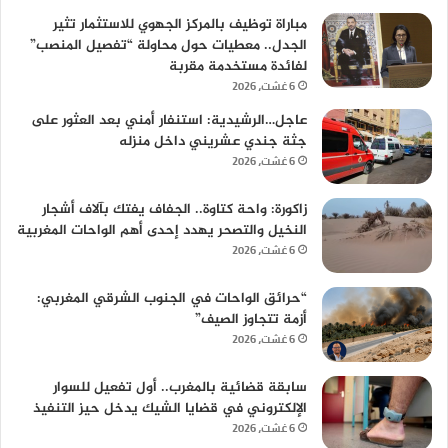
مباراة توظيف بالمركز الجهوي للاستثمار تثير
الجدل.. معطيات حول محاولة “تفصيل المنصب”
لفائدة مستخدمة مقربة
6 غشت، 2026
عاجل…الرشيدية: استنفار أمني بعد العثور على
جثة جندي عشريني داخل منزله
6 غشت، 2026
زاكورة: واحة كتاوة.. الجفاف يفتك بآلاف أشجار
النخيل والتصحر يهدد إحدى أهم الواحات المغربية
6 غشت، 2026
“حرائق الواحات في الجنوب الشرقي المغربي:
أزمة تتجاوز الصيف”
6 غشت، 2026
سابقة قضائية بالمغرب.. أول تفعيل للسوار
الإلكتروني في قضايا الشيك يدخل حيز التنفيذ
6 غشت، 2026