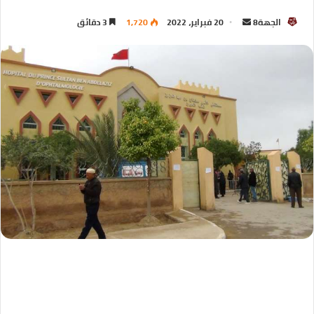
الجهة8
20 فبراير، 2022
1,720
3 دقائق