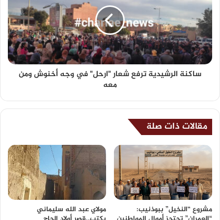
ساكنة الرشيدية ترفع شعار "ارحل" في وجه أخنوش ومن
معه
مقالات ذات صلة
مشروع “النخيل” ببوذنيب:
مولاي عبد الله سليماني
“العمران” تحتجز أموال المواطنين
يكتب..قصر أولاد الحاج