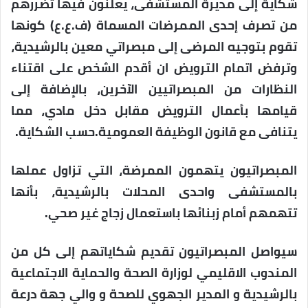
شكاية إلى مديرة المستشفى، يعلنون فيها تضررهم
من تصرف إحدى الممرضات المسماة (ف.ع.ع) كونها
تقوم بتوجيه المرضى إلى مبصراتي معين بالرشيدية،
وترفض اتمام الترويض ان أقدم الشخص على اقتناء
النظارات من المبصراتيين الآخرين، بالإضافة إلى
قيامها بأعمال الترويض مقابل دخل مادي، مما
يتنافى مع قانون الوظيفة العمومية.حسب الشكاية.
المبصراتيون يتهمون الممرضة، التي تزاول عملها
بالمستشفى واحدى المحلات بالرشيدية، بأنها
تتهمهم أمام زبنائها باستعمال زجاج غير صحي.
سيواصل المبصراتيون تقديم شكاياتهم إلى كل من
المندوب الاقليمي لوزارة الصحة والحماية الاجتماعية
بالرشيدية و المدير الجهوي للصحة و والي جهة درعة