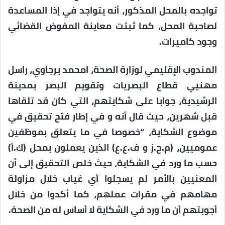
تواجده بالمحل المذكور، أنه يتواجد في إذا المساعدة
لصاحبة المحل، كما ثبتت معاينة المفوض القضائي
وجود كاميرات.
المندوب الإقليمي لوزارة الصحة، امحمد برجاوي، راسل
مهنيي قطاع البصريات وتقويم البصر بمدينة
الرشيدية، جوابا على شكايتهم، التي كان قد تلقاها
قبل شهرين، حيث قال أنه و في إطار فتح تحقيق في
موضوع الشكاية، “خصوصا في ما يتعلق بموظفين
عموميين، (م.ح.ز و ف.ع.ع) الذين يعملون بمحل (ك.أ)
حسب ما ورد في الشكاية، حيث خلص التحقيق إلى أن
المعنيين بالأمر لم يسجلوا أي غياب خلال مزاولة
مهامهم في مقرات عملهم، كما أكدوا من خلال
أجوبتهم أن ما ورد في الشكاية لا أساس له من الصحة.