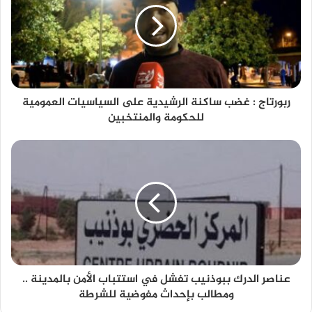
ربورتاج : غضب ساكنة الرشيدية على السياسيات العمومية
للحكومة والمنتخبين
عناصر الدرك ببوذنيب تفشل في استتباب الأمن بالمدينة ..
ومطالب بإحداث مفوضية للشرطة