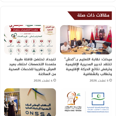
مقالات ذات صلة
ميدلت: نقابة التعليم بـ”كدش”
تنجداد تحتضن قافلة طبية
تنتقد تدبير المديرية الإقليمية
متعددة التخصصات احتفاء بعيد
وترفض نتائج الحركة الإقليمية
العرش وتقريبا للخدمات الصحية
وتطالب بالشفافية
من الساكنة
5 غشت، 2026
4 غشت، 2026