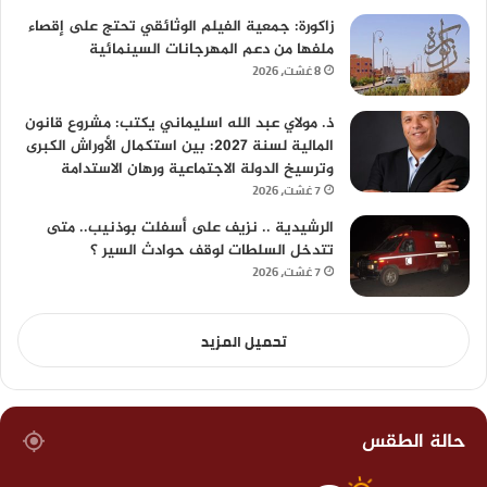
زاكورة: جمعية الفيلم الوثائقي تحتج على إقصاء
ملفها من دعم المهرجانات السينمائية
8 غشت، 2026
ذ. مولاي عبد الله اسليماني يكتب: مشروع قانون
المالية لسنة 2027: بين استكمال الأوراش الكبرى
وترسيخ الدولة الاجتماعية ورهان الاستدامة
7 غشت، 2026
الرشيدية .. نزيف على أسفلت بوذنيب.. متى
تتدخل السلطات لوقف حوادث السير ؟
7 غشت، 2026
تحميل المزيد
حالة الطقس