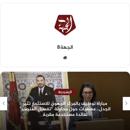
الجهة8
الرشيدية
مباراة توظيف بالمركز الجهوي للاستثمار تثير
الجدل.. معطيات حول محاولة “تفصيل المنصب”
لفائدة مستخدمة مقربة