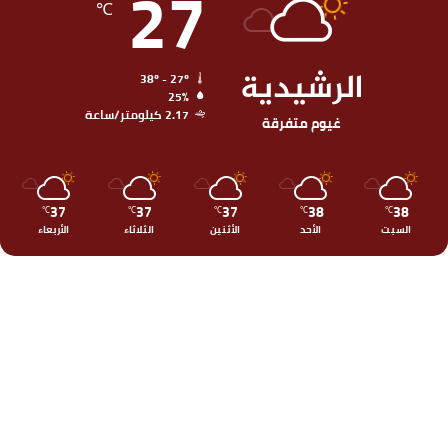
27
℃
الرشيدية
38º - 27º
25%
2.17 كيلومتر/ساعة
غيوم متفرقة
37
37
37
38
38
℃
℃
℃
℃
℃
السبت
الأحد
الأثنين
الثلاثاء
الأربعاء