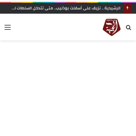
الرشيدية .. نزيف على أسفلت بوذنيب.. متى تتدخل السلطات لوقف حوادث السير ؟