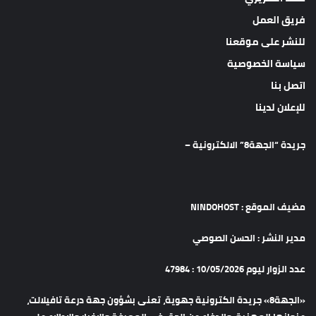
فريق العمل
للنشر على موقعنا
سياسة الخصوصية
اتصل بنا
للإعلان لدينا
جريدة “الجهة8” الالكترونية –
مضيف الموقع : NINDOHOST
مدير النشر : الحسن الصوصي
عدد الزوار ليوم 10/05/2026 : 47984
«الجهة8» جريدة الكترونية جهوية، تعنى بشؤون جهة درعة تافيلالت،