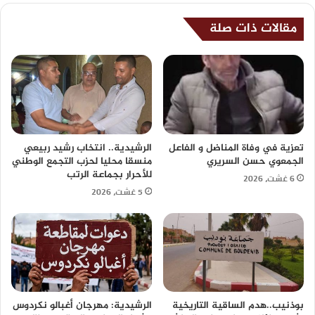
مقالات ذات صلة
تعزية في وفاة المناضل و الفاعل
الرشيدية.. انتخاب رشيد ربيعي
الجمعوي حسن السريري
منسقا محليا لحزب التجمع الوطني
للأحرار بجماعة الرتب
6 غشت، 2026
5 غشت، 2026
بوذنيب..هدم الساقية التاريخية
الرشيدية: مهرجان أغبالو نكردوس