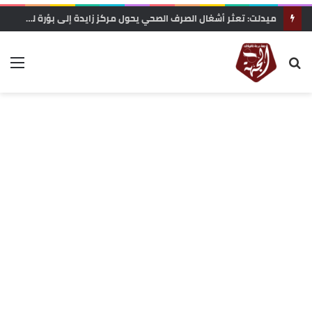
ميدلت: تعثر أشغال الصرف الصحي يحول مركز زايدة إلى بؤرة للغبار.. مطالب بتدخل عاجل لإنهاء معاناة الساكنة