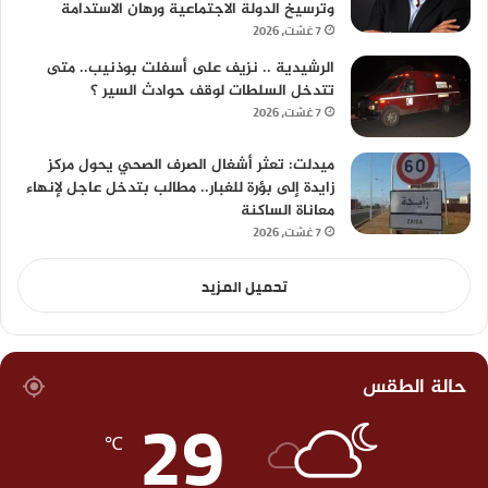
وترسيخ الدولة الاجتماعية ورهان الاستدامة
7 غشت، 2026
الرشيدية .. نزيف على أسفلت بوذنيب.. متى
تتدخل السلطات لوقف حوادث السير ؟
7 غشت، 2026
ميدلت: تعثر أشغال الصرف الصحي يحول مركز
زايدة إلى بؤرة للغبار.. مطالب بتدخل عاجل لإنهاء
معاناة الساكنة
7 غشت، 2026
تحميل المزيد
حالة الطقس
29
℃