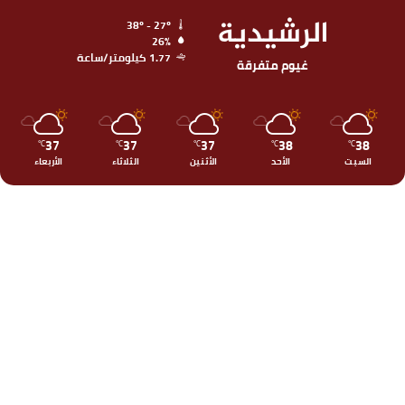
الرشيدية
38º - 27º
26%
1.77 كيلومتر/ساعة
غيوم متفرقة
37
37
37
38
38
℃
℃
℃
℃
℃
السبت
الأحد
الأثنين
الثلاثاء
الأربعاء