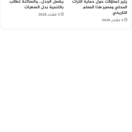
يثير تساؤلات حول حماية التراث
يشعل الجدل.. والساكنة تطالب
المحلي ومصير هذا المعلم
بالتنمية بدل السهرات
التاريخي
5 غشت، 2026
5 غشت، 2026