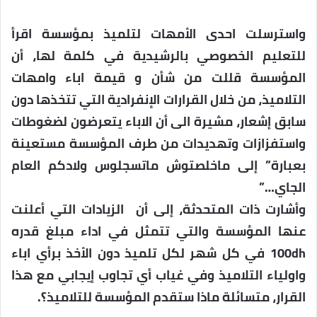
واسترسلت احدى الأمهات لتلميذ بمؤسسة اقرأ
للتعليم الخصوصي بالرشيدية في كلمة لها، أن
المؤسسة قللت من شأن و قيمة اباء وامهات
التلاميذ، من خلال القرارات الإنفرادية التي تتخذها دون
سابق إشعار، مشيرة الى أن الاباء يتعرضون لضغوطات
واستفزازات وتهديدات من طرف المؤسسة مستعينة
بعبارة” إلى ماخلصتوش ماتسجلوس ولادكم العام
الجاي…”
وأشارت ذات المتحدثة، إلى أن الزيادات التي أعلنت
عنها المؤسسة والتي تتمثل في اداء مبلغ قدره
100dh في كل شهر لكل تلميذ دون الأخذ برأي اباء
واولياء التلاميذ وفي غياب أي تجاوب إيجابي مع هذا
القرار، متسائلة ماذا ستقدم المؤسسة للتلاميذ؟.