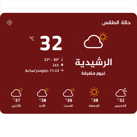
حالة الطقس
32
℃
الرشيدية
32º - 30º
24%
11.53 كيلومتر/ساعة
غيوم متفرقة
37
38
39
38
32
℃
℃
℃
℃
℃
الخميس
الجمعة
السبت
الأحد
الأثنين