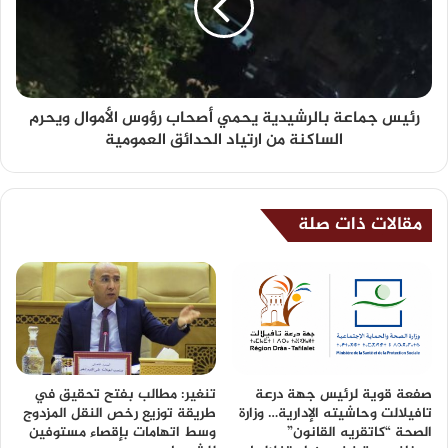
رئيس جماعة بالرشيدية يحمي أصحاب رؤوس الأموال ويحرم
الساكنة من ارتياد الحدائق العمومية
مقالات ذات صلة
صفعة قوية لرئيس جهة درعة
تنغير: مطالب بفتح تحقيق في
تافيلالت وحاشيته الإدارية… وزارة
طريقة توزيع رخص النقل المزدوج
الصحة “كاتقريه القانون”
وسط اتهامات بإقصاء مستوفين