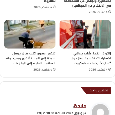
بحذافيره وترفض من استغلالها
للشروط
في الانتقام من الموظفين
4 غشت، 2026
4 غشت، 2026
زاكورة: انتحار شاب يعاني
تنغير: هجوم كلب ضال يرسل
اضطرابات نفسية يهز دوار
سيدة إلى المستشفى ويعيد ملف
“سارت” بجماعة تامكروت
السلامة العامة إلى الواجهة
4 غشت، 2026
4 غشت، 2026
تعليق واحد
ي
ملاحظ
:
ق
4 يوليوز، 2022 الساعة 10:30 صباحًا