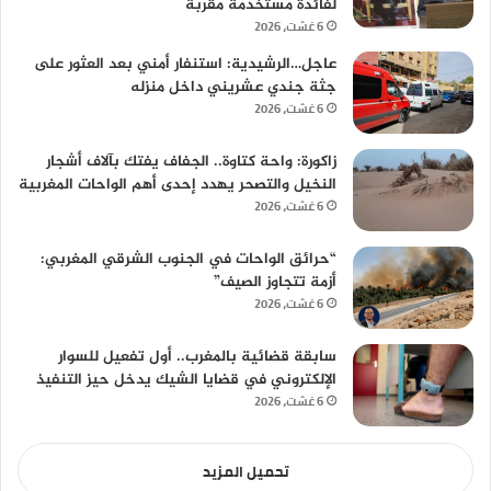
لفائدة مستخدمة مقربة
6 غشت، 2026
عاجل…الرشيدية: استنفار أمني بعد العثور على
جثة جندي عشريني داخل منزله
6 غشت، 2026
زاكورة: واحة كتاوة.. الجفاف يفتك بآلاف أشجار
النخيل والتصحر يهدد إحدى أهم الواحات المغربية
6 غشت، 2026
“حرائق الواحات في الجنوب الشرقي المغربي:
أزمة تتجاوز الصيف”
6 غشت، 2026
سابقة قضائية بالمغرب.. أول تفعيل للسوار
الإلكتروني في قضايا الشيك يدخل حيز التنفيذ
6 غشت، 2026
تحميل المزيد