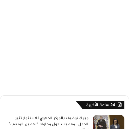
24 ساعة الأخيرة
مباراة توظيف بالمركز الجهوي للاستثمار تثير
الجدل.. معطيات حول محاولة “تفصيل المنصب”