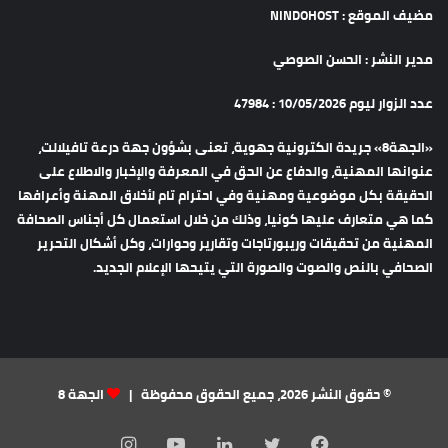
مضيف الموقع : NINDOHOST
مدير النشر : الحسن الصوصي
عدد الزوار ليوم 10/05/2026 : 47984
«الجهة8» جريدة الكترونية جهوية، تعنى بشؤون جهة درعة تافيلالت،
عنوانها المهنية، والدفاع عن الحق في المعرفة والإخبار والاطلاع على
الحقيقة بكل موضوعية ومهنية وفي احترام تام لأخلاق المهنة وأعرافها
كما هي متعارف عليها كونيا، وذلك من خلال استعمال كل أجناس الصحافة
المهنية من تحقيقات وريبورتاجات وتقارير وحوارات، وكل أشكال التحرير
الصحافي بالنص والصوت والصورة التي يتيحها الإعلام الجديد.
© حقوق النشر 2026، جميع الحقوق محفوظة |
الجهة 8