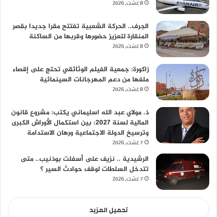
8 غشت، 2026
الجرف.. الحركة الشعبية تفتتح مقرا جديدا بقصر
المنقارة لتعزيز حضورها وقربها من الساكنة
8 غشت، 2026
زاكورة: جمعية الفيلم الوثائقي تحتج على إقصاء
ملفها من دعم المهرجانات السينمائية
8 غشت، 2026
ذ. مولاي عبد الله اسليماني يكتب: مشروع قانون
المالية لسنة 2027: بين استكمال الأوراش الكبرى
وترسيخ الدولة الاجتماعية ورهان الاستدامة
7 غشت، 2026
الرشيدية .. نزيف على أسفلت بوذنيب.. متى
تتدخل السلطات لوقف حوادث السير ؟
7 غشت، 2026
تحميل المزيد