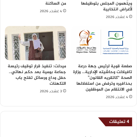
ويتهمون المجلس بتوظيفها
من الساكنة
لأغراض انتخابية
4 غشت، 2026
4 غشت، 2026
صفعة قوية لرئيس جهة درعة
ميدلت: تنفيذ قرار توقيف رئيسة
تافيلالت وحاشيته الإدارية… وزارة
جماعة بومية بعد حكم نهائي..
الصحة “كاتقريه القانون”
حفل وداع ورسائل تفتح باب
بحذافيره وترفض من استغلالها
التكهنات
في الانتقام من الموظفين
3 غشت، 2026
4 غشت، 2026
‫4 تعليقات