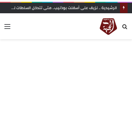
الرشيدية .. نزيف على أسفلت بوذنيب.. متى تتدخل السلطات لوقف حوادث السير ؟