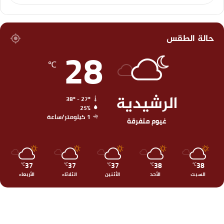
حالة الطقس
28
℃
الرشيدية
38º - 27º
25%
1 كيلومتر/ساعة
غيوم متفرقة
37
37
37
38
38
℃
℃
℃
℃
℃
السبت
الأحد
الأثنين
الثلاثاء
الأربعاء