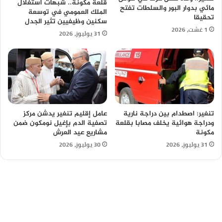
قلعة مكونة.. شبهات استغلال
مائي بدوار البور والسلطات تفتح
الملك العمومي في توسعة
تحقيقا
سكنين وظيفيين تثير الجدل
1 غشت، 2026
31 يوليوز، 2026
تنغير: اصطدام بين دراجة نارية
عامل إقليم تنغير يدشن مركز
ودراجة هوائية يخلف مصابا بقلعة
تصفية الدم بإغيل نومكون ضمن
مكونة
مشاريع عيد العرش
31 يوليوز، 2026
30 يوليوز، 2026