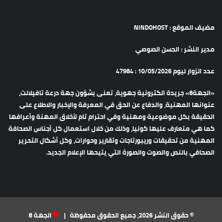
مضيف الموقع : NINDOHOST
مدير النشر : الحسن الصوصي
عدد الزوار ليوم 10/05/2026 : 47984
«الجهة8» جريدة الكترونية جهوية، تعنى بشؤون جهة درعة تافيلالت،
عنوانها المهنية، والدفاع عن الحق في المعرفة والإخبار والاطلاع على
الحقيقة بكل موضوعية ومهنية وفي احترام تام لأخلاق المهنة وأعرافها
كما هي متعارف عليها كونيا، وذلك من خلال استعمال كل أجناس الصحافة
المهنية من تحقيقات وريبورتاجات وتقارير وحوارات، وكل أشكال التحرير
الصحافي بالنص والصوت والصورة التي يتيحها الإعلام الجديد.
© حقوق النشر 2026، جميع الحقوق محفوظة |
الجهة 8