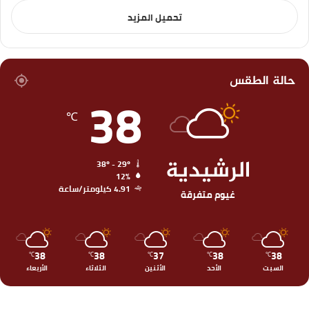
تحميل المزيد
حالة الطقس
38
℃
الرشيدية
38º - 29º
12%
4.91 كيلومتر/ساعة
غيوم متفرقة
38
38
37
38
38
℃
℃
℃
℃
℃
السبت
الأحد
الأثنين
الثلاثاء
الأربعاء