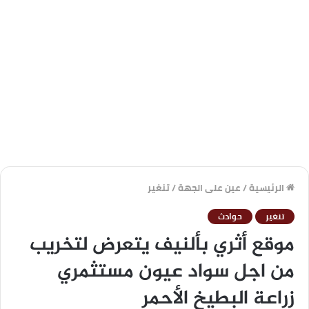
الرئيسية
/
عين على الجهة
/
تنغير
تنغير
حوادث
موقع أثري بألنيف يتعرض لتخريب
من اجل سواد عيون مستثمري
زراعة البطيخ الأحمر