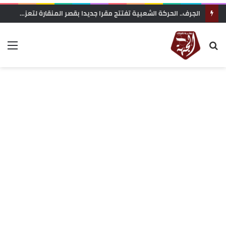
زاكورة: جمعية الفيلم الوثائقي تحتج على إقصاء ملفها من دعم المهرجانات السينمائية