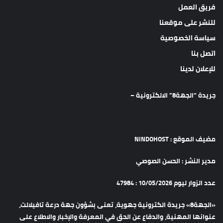
فريق العمل
للنشر على موقعنا
سياسة الخصوصية
اتصل بنا
للإعلان لدينا
جريدة “الجهة8” الالكترونية –
مضيف الموقع : NINDOHOST
مدير النشر : الحسن الصوصي
عدد الزوار ليوم 10/05/2026 : 47984
«الجهة8» جريدة الكترونية جهوية، تعنى بشؤون جهة درعة تافيلالت،
عنوانها المهنية، والدفاع عن الحق في المعرفة والإخبار والاطلاع على