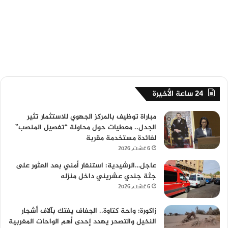
24 ساعة الأخيرة
مباراة توظيف بالمركز الجهوي للاستثمار تثير
الجدل.. معطيات حول محاولة “تفصيل المنصب”
لفائدة مستخدمة مقربة
6 غشت، 2026
عاجل…الرشيدية: استنفار أمني بعد العثور على
جثة جندي عشريني داخل منزله
6 غشت، 2026
زاكورة: واحة كتاوة.. الجفاف يفتك بآلاف أشجار
النخيل والتصحر يهدد إحدى أهم الواحات المغربية