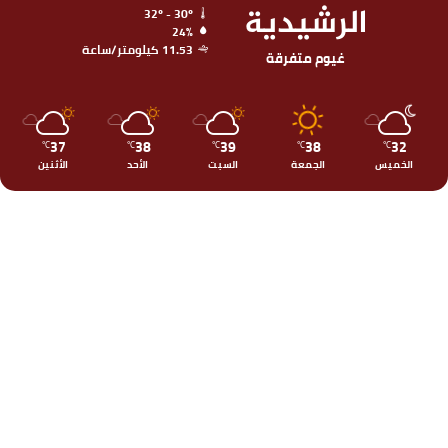
الرشيدية
32º - 30º
24%
11.53 كيلومتر/ساعة
غيوم متفرقة
37
38
39
38
32
℃
℃
℃
℃
℃
الخميس
الجمعة
السبت
الأحد
الأثنين