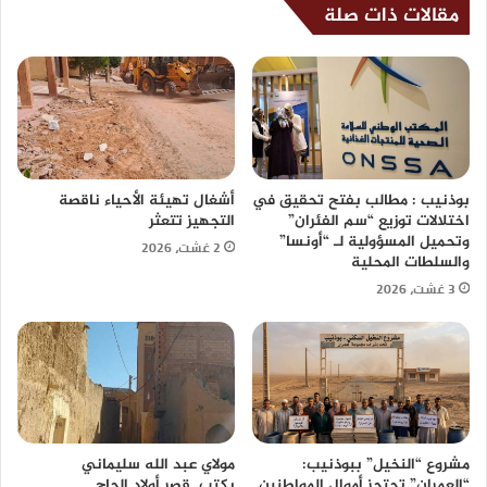
مقالات ذات صلة
بوذنيب : مطالب بفتح تحقيق في
أشغال تهيئة الأحياء ناقصة
اختلالات توزيع “سم الفئران”
التجهيز تتعثر
وتحميل المسؤولية لـ “أونسا”
2 غشت، 2026
والسلطات المحلية
3 غشت، 2026
مشروع “النخيل” ببوذنيب:
مولاي عبد الله سليماني
“العمران” تحتجز أموال المواطنين
يكتب..قصر أولاد الحاج