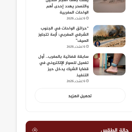
يفتك بآلاف أشجار النخيل
والتصحر يهدد إحدى أهم
الواحات المغربية
6 غشت، 2026
“حرائق الواحات في الجنوب
الشرقي المغربي: أزمة تتجاوز
الصيف”
6 غشت، 2026
سابقة قضائية بالمغرب.. أول
تفعيل للسوار الإلكتروني في
قضايا الشيك يدخل حيز
التنفيذ
6 غشت، 2026
تحميل المزيد
حالة الطقس