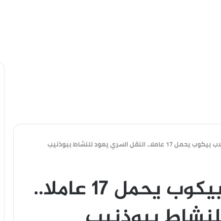
ملا.. النقل السري يعود للنشاط ببوذنيب
بعد فاجعة انقلاب بيكوب يحمل 17 عاملا..
للنشاط ببوذنيب