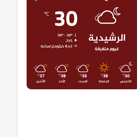
30
℃
الرشيدية
30º - 30º
25%
8.42 كيلومتر/ساعة
غيوم متفرقة
37
38
39
38
30
℃
℃
℃
℃
℃
الخميس
الجمعة
السبت
الأحد
الأثنين