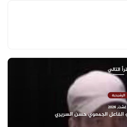
رأ التالي
الرشيدية
و الفاعل الجمعوي حسن السريري