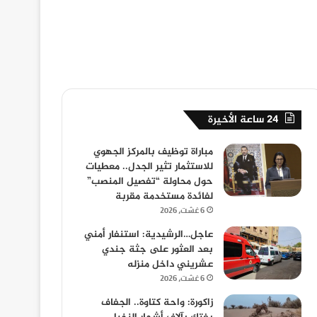
24 ساعة الأخيرة
مباراة توظيف بالمركز الجهوي
للاستثمار تثير الجدل.. معطيات
حول محاولة “تفصيل المنصب”
لفائدة مستخدمة مقربة
6 غشت، 2026
عاجل…الرشيدية: استنفار أمني
بعد العثور على جثة جندي
عشريني داخل منزله
6 غشت، 2026
زاكورة: واحة كتاوة.. الجفاف