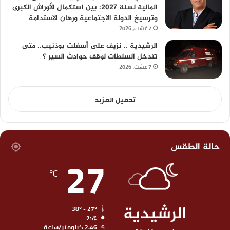
المالية لسنة 2027: بين استكمال الأوراش الكبرى
وترسيخ الدولة الاجتماعية ورهان الاستدامة
7 غشت، 2026
الرشيدية .. نزيف على أسفلت بوذنيب.. متى
تتدخل السلطات لوقف حوادث السير ؟
7 غشت، 2026
تحميل المزيد
حالة الطقس
27
℃
الرشيدية
38º - 27º
25%
2.46 كيلومتر/ساعة