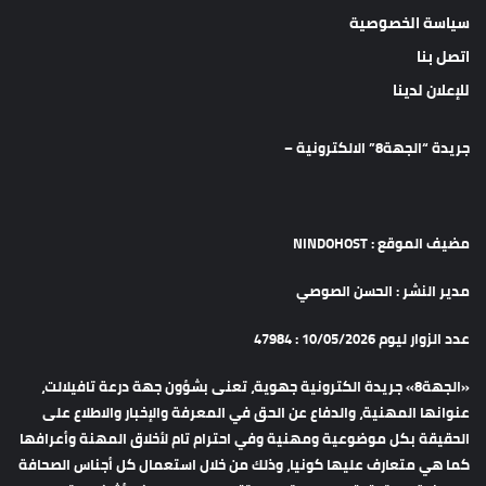
سياسة الخصوصية
اتصل بنا
للإعلان لدينا
جريدة “الجهة8” الالكترونية –
مضيف الموقع : NINDOHOST
مدير النشر : الحسن الصوصي
عدد الزوار ليوم 10/05/2026 : 47984
«الجهة8» جريدة الكترونية جهوية، تعنى بشؤون جهة درعة تافيلالت،
عنوانها المهنية، والدفاع عن الحق في المعرفة والإخبار والاطلاع على
الحقيقة بكل موضوعية ومهنية وفي احترام تام لأخلاق المهنة وأعرافها
كما هي متعارف عليها كونيا، وذلك من خلال استعمال كل أجناس الصحافة