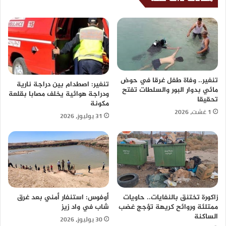
تنغير.. وفاة طفل غرقا في حوض
تنغير: اصطدام بين دراجة نارية
مائي بدوار البور والسلطات تفتح
ودراجة هوائية يخلف مصابا بقلعة
تحقيقا
مكونة
1 غشت، 2026
31 يوليوز، 2026
زاكورة تختنق بالنفايات.. حاويات
أوفوس: استنفار أمني بعد غرق
ممتلئة وروائح كريهة تؤجج غضب
شاب في واد زيز
الساكنة
30 يوليوز، 2026