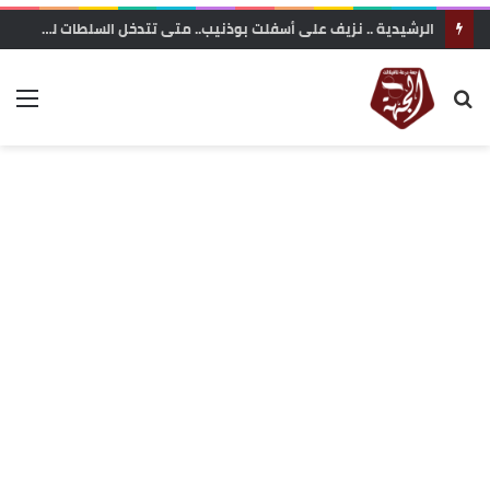
الرشيدية .. نزيف على أسفلت بوذنيب.. متى تتدخل السلطات لوقف حوادث السير ؟