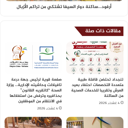
أرفود...ساكنة دوار السيفا تشتكي من تراكم الأزبال
مقالات ذات صلة
تنجداد تحتضن قافلة طبية
صفعة قوية لرئيس جهة درعة
متعددة التخصصات احتفاء بعيد
تافيلالت وحاشيته الإدارية… وزارة
العرش وتقريبا للخدمات الصحية
الصحة “كاتقريه القانون”
من الساكنة
بحذافيره وترفض من استغلالها
في الانتقام من الموظفين
4 غشت، 2026
4 غشت، 2026