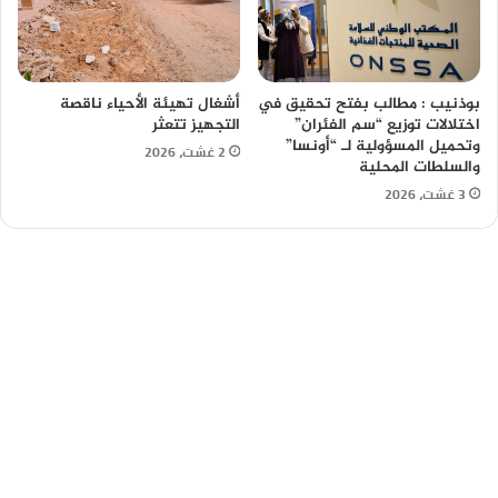
بوذنيب : مطالب بفتح تحقيق في
أشغال تهيئة الأحياء ناقصة
اختلالات توزيع “سم الفئران”
التجهيز تتعثر
وتحميل المسؤولية لـ “أونسا”
2 غشت، 2026
والسلطات المحلية
3 غشت، 2026