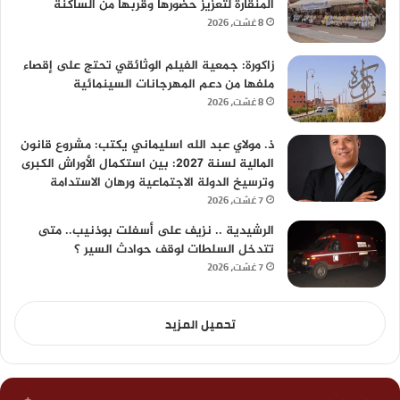
المنقارة لتعزيز حضورها وقربها من الساكنة
8 غشت، 2026
زاكورة: جمعية الفيلم الوثائقي تحتج على إقصاء
ملفها من دعم المهرجانات السينمائية
8 غشت، 2026
ذ. مولاي عبد الله اسليماني يكتب: مشروع قانون
المالية لسنة 2027: بين استكمال الأوراش الكبرى
وترسيخ الدولة الاجتماعية ورهان الاستدامة
7 غشت، 2026
الرشيدية .. نزيف على أسفلت بوذنيب.. متى
تتدخل السلطات لوقف حوادث السير ؟
7 غشت، 2026
تحميل المزيد