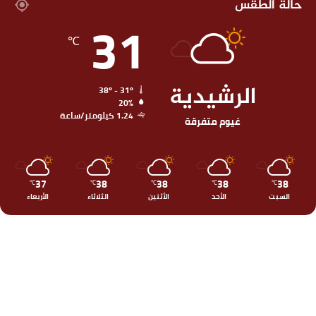
حالة الطقس
31
℃
الرشيدية
38º - 31º
20%
1.24 كيلومتر/ساعة
غيوم متفرقة
37
38
38
38
38
℃
℃
℃
℃
℃
السبت
الأحد
الأثنين
الثلاثاء
الأربعاء