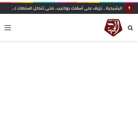
الرشيدية .. نزيف على أسفلت بوذنيب.. متى تتدخل السلطات لوقف حوادث السير ؟