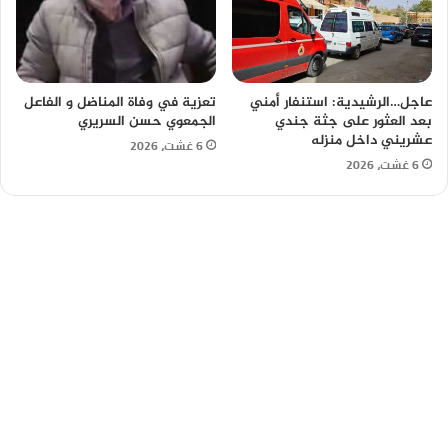
عاجل…الرشيدية: استنفار أمني
تعزية في وفاة المناضل و الفاعل
بعد العثور على جثة جندي
الجمعوي حسن السريري
عشريني داخل منزله
6 غشت، 2026
6 غشت، 2026