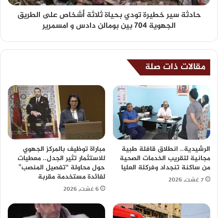
حادثة سير خطيرة تودي بحياة ثلاثة أشخاص على الطريق
الجهوية 704 بين بومالن دادس و امسمرير
مقالات ذات صلة
الرشيدية.. انطلاق قافلة طبية
مباراة توظيف بالمركز الجهوي
مجانية لتقريب الخدمات الصحية
للاستثمار تثير الجدل.. معطيات
من ساكنة تنجداد وفركلة العليا
حول محاولة “تفصيل المنصب”
لفائدة مستخدمة مقربة
7 غشت، 2026
6 غشت، 2026