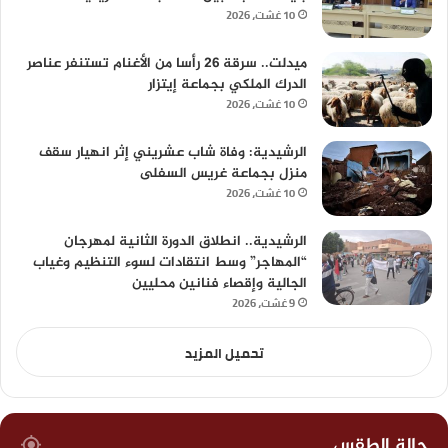
10 غشت، 2026
ميدلت.. سرقة 26 رأسا من الأغنام تستنفر عناصر
الدرك الملكي بجماعة إيتزار
10 غشت، 2026
الرشيدية: وفاة شاب عشريني إثر انهيار سقف
منزل بجماعة غريس السفلى
10 غشت، 2026
الرشيدية.. انطلاق الدورة الثانية لمهرجان
“المهاجر” وسط انتقادات لسوء التنظيم وغياب
الجالية وإقصاء فنانين محليين
9 غشت، 2026
تحميل المزيد
حالة الطقس