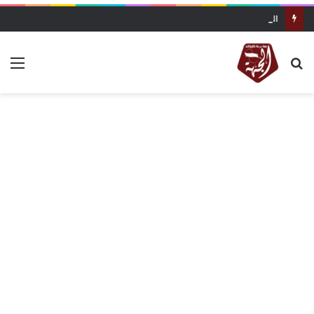
الرشيدية.. انطلاق الدورة الثانية لمهرجان “المهاجر” وسط انتقادات لسوء التنظيم وغياب الجالية وإقصاء فنانين محليين