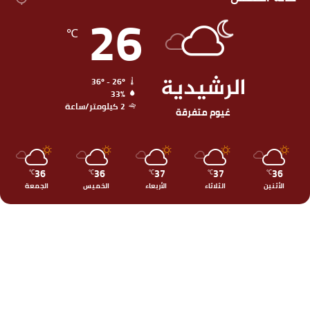
26
℃
الرشيدية
36º - 26º
33%
2 كيلومتر/ساعة
غيوم متفرقة
36
36
37
37
36
℃
℃
℃
℃
℃
الأثنين
الثلاثاء
الأربعاء
الخميس
الجمعة