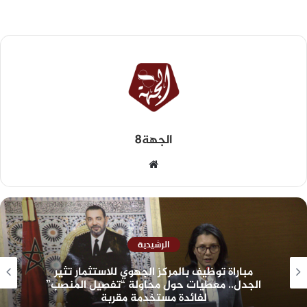
الجهة8
الرشيدية
مباراة توظيف بالمركز الجهوي للاستثمار تثير
الجدل.. معطيات حول محاولة “تفصيل المنصب”
لفائدة مستخدمة مقربة