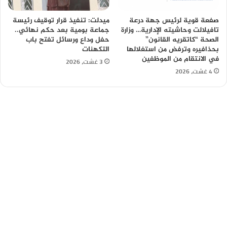
صفعة قوية لرئيس جهة درعة
ميدلت: تنفيذ قرار توقيف رئيسة
تافيلالت وحاشيته الإدارية… وزارة
جماعة بومية بعد حكم نهائي..
الصحة “كاتقريه القانون”
حفل وداع ورسائل تفتح باب
بحذافيره وترفض من استغلالها
التكهنات
في الانتقام من الموظفين
3 غشت، 2026
4 غشت، 2026