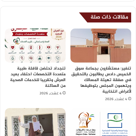
مقالات ذات صلة
تنغير: مستشارون بجماعة سوق
تنجداد تحتضن قافلة طبية
الخميس دادس يطالبون بالتحقيق
متعددة التخصصات احتفاء بعيد
في صفقة تهيئة المسالك
العرش وتقريبا للخدمات الصحية
ويتهمون المجلس بتوظيفها
من الساكنة
لأغراض انتخابية
4 غشت، 2026
4 غشت، 2026