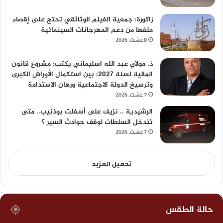
زاكورة: جمعية الفيلم الوثائقي تحتج على إقصاء
ملفها من دعم المهرجانات السينمائية
8 غشت، 2026
ذ. مولاي عبد الله اسليماني يكتب: مشروع قانون
المالية لسنة 2027: بين استكمال الأوراش الكبرى
وترسيخ الدولة الاجتماعية ورهان الاستدامة
7 غشت، 2026
الرشيدية .. نزيف على أسفلت بوذنيب.. متى
تتدخل السلطات لوقف حوادث السير ؟
7 غشت، 2026
تحميل المزيد
حالة الطقس