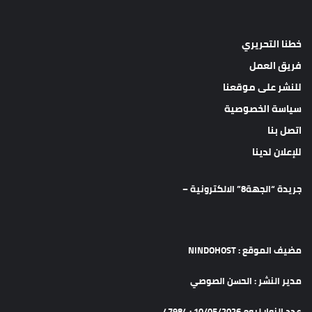
خطنا التحريري
فريق العمل
للنشر على موقعنا
سياسة الخصوصية
اتصل بنا
للإعلان لدينا
جريدة “الجهة8” الالكترونية –
مضيف الموقع : NINDOHOST
مدير النشر : الحسن الصوصي
عدد الزوار ليوم 10/05/2026 : 47984