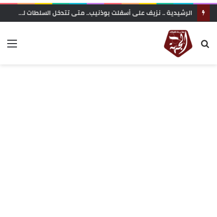
الرشيدية .. نزيف على أسفلت بوذنيب.. متى تتدخل السلطات لوقف حوادث السير ؟