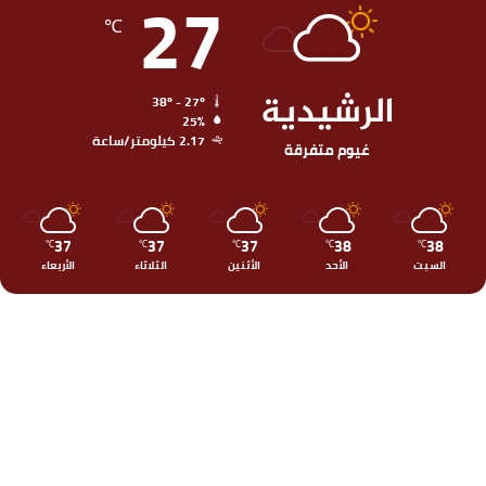
27
℃
الرشيدية
38º - 27º
25%
2.17 كيلومتر/ساعة
غيوم متفرقة
37
37
37
38
38
℃
℃
℃
℃
℃
السبت
الأحد
الأثنين
الثلاثاء
الأربعاء