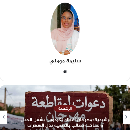
سليمة مومني
الرشيدية
الرشيدية: مهرجان أغبالو نكردوس يشعل الجدل..
والساكنة تطالب بالتنمية بدل السهرات