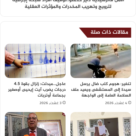
الأمن فالرشيدية داير خدمتو..توقيف أفراد شبكة إجرامية
لترويج وتهريب المخدرات والمؤثرات العقلية
مقالات ذات صلة
تنغير: هجوم كلب ضال يرسل
عاجل…ميدلت: زلزال بقوة 4.5
سيدة إلى المستشفى ويعيد ملف
درجات يضرب آيت إيحيى أوصغير
السلامة العامة إلى الواجهة
بجماعة أوتربات
4 غشت، 2026
3 غشت، 2026