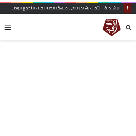
الرشيدية.. انتخاب رشيد ربيعي منسقا محليا لحزب التجمع الوطني للأحرار بجماعة الرتب