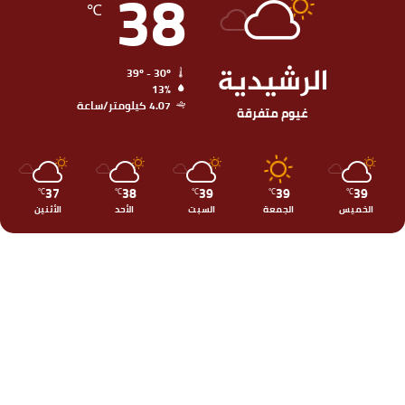
38
℃
الرشيدية
39º - 30º
13%
4.07 كيلومتر/ساعة
غيوم متفرقة
37
38
39
39
39
℃
℃
℃
℃
℃
الخميس
الجمعة
السبت
الأحد
الأثنين