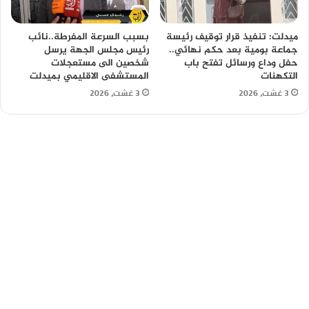
ميدلت: تنفيذ قرار توقيف رئيسة
بسبب السرعة المفرطة..نائب
جماعة بومية بعد حكم نهائي..
رئيس مجلس الجهة يرسل
حفل وداع ورسائل تفتح باب
شخصين الى مستعجلات
التكهنات
المستشفى الاقليمي بميدلت
3 غشت، 2026
3 غشت، 2026