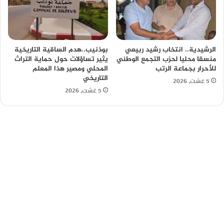
الرشيدية.. انتخاب رشيد ربيعي
بوذنيب..هدم الساقية التاريخية
منسقا محليا لحزب التجمع الوطني
يثير تساؤلات حول حماية التراث
للأحرار بجماعة الرتب
المحلي ومصير هذا المعلم
التاريخي
5 غشت، 2026
5 غشت، 2026