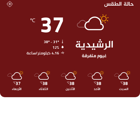
حالة الطقس
37
℃
الرشيدية
38º - 31º
12%
4.16 كيلومتر/ساعة
غيوم متفرقة
37
38
38
38
38
℃
℃
℃
℃
℃
السبت
الأحد
الأثنين
الثلاثاء
الأربعاء