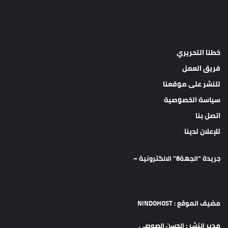
خطنا التحريري
فريق العمل
للنشر على موقعنا
سياسة الخصوصية
اتصل بنا
للإعلان لدينا
جريدة “الجهة8” الالكترونية –
مضيف الموقع : NINDOHOST
مدير النشر : الحسن الصوصي