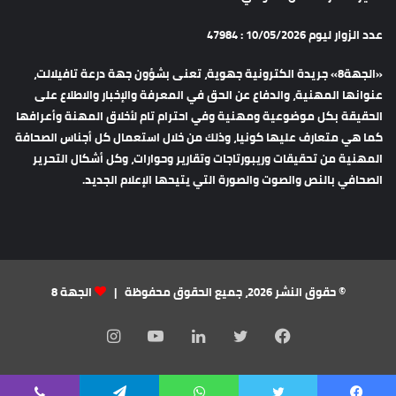
عدد الزوار ليوم 10/05/2026 : 47984
«الجهة8» جريدة الكترونية جهوية، تعنى بشؤون جهة درعة تافيلالت،
عنوانها المهنية، والدفاع عن الحق في المعرفة والإخبار والاطلاع على
الحقيقة بكل موضوعية ومهنية وفي احترام تام لأخلاق المهنة وأعرافها
كما هي متعارف عليها كونيا، وذلك من خلال استعمال كل أجناس الصحافة
المهنية من تحقيقات وريبورتاجات وتقارير وحوارات، وكل أشكال التحرير
الصحافي بالنص والصوت والصورة التي يتيحها الإعلام الجديد.
© حقوق النشر 2026، جميع الحقوق محفوظة |
الجهة 8