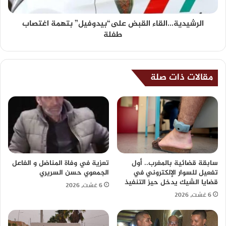
الرشيدية...القاء القبض على“بيدوفيل” بتهمة اغتصاب
طفلة
مقالات ذات صلة
سابقة قضائية بالمغرب.. أول
تعزية في وفاة المناضل و الفاعل
تفعيل للسوار الإلكتروني في
الجمعوي حسن السريري
قضايا الشيك يدخل حيز التنفيذ
6 غشت، 2026
6 غشت، 2026