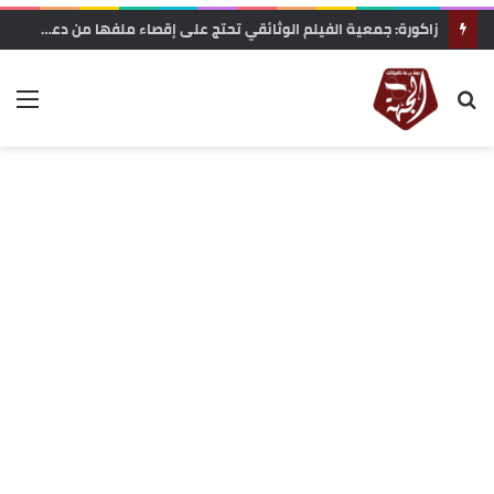
الرشيدية .. نزيف على أسفلت بوذنيب.. متى تتدخل السلطات لوقف حوادث السير ؟