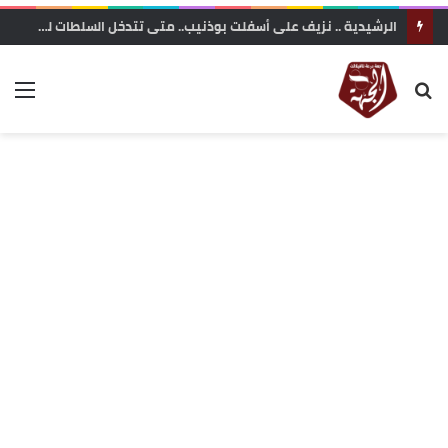
ميدلت: تعثر أشغال الصرف الصحي يحول مركز زايدة إلى بؤرة للغبار.. مطالب بتدخل عاجل لإنهاء معاناة الساكنة