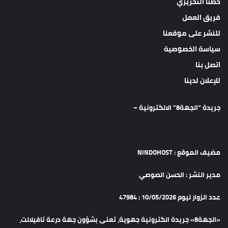
خطنا التحريري
فريق العمل
للنشر على موقعنا
سياسة الخصوصية
اتصل بنا
للإعلان لدينا
جريدة “الجهة8” الالكترونية –
مضيف الموقع : NINDOHOST
مدير النشر : الحسن الصوصي
عدد الزوار ليوم 10/05/2026 : 47984
«الجهة8» جريدة الكترونية جهوية، تعنى بشؤون جهة درعة تافيلالت،