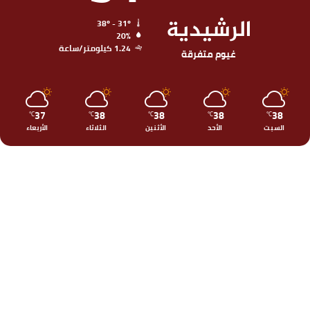
الرشيدية
38º - 31º
20%
1.24 كيلومتر/ساعة
غيوم متفرقة
37
38
38
38
38
℃
℃
℃
℃
℃
السبت
الأحد
الأثنين
الثلاثاء
الأربعاء