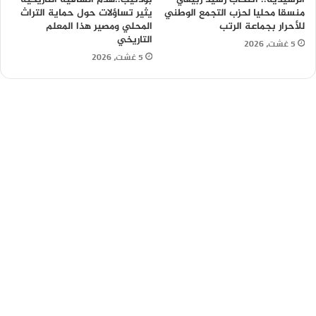
منسقا محليا لحزب التجمع الوطني
يثير تساؤلات حول حماية التراث
للأحرار بجماعة الرتب
المحلي ومصير هذا المعلم
التاريخي
5 غشت، 2026
5 غشت، 2026