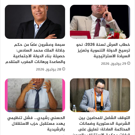
خطاب العرش لسنة 2026: نحو
سبعة وعشرون عامًا من حكم
ترسيخ الدولة التنموية وتعزيز
جلالة الملك محمد السادس:
السيادة الاستراتيجية
حصيلة بناء الدولة الاجتماعية
والصاعدة ورهانات المغرب المتقدم
29 يوليوز، 2026
28 يوليوز، 2026
التوقف الشامل للمحامين بين
الحسني رشيدي… فشل تنظيمي
الشرعية الدستورية وضمانات
يهدد مستقبل حزب الاستقلال
المحاكمة العادلة؛ تعليق على
بالرشيدية