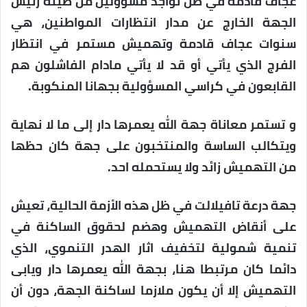
عجاف قادمة في ظل تواجد مسؤولين من طينة رئيس
الجهة الخارج عن مدار انتظارات المواطنين، هي
سنوات عجاف قادمة وتهميش مستمر في انتظار
الفرج الذي يأتي أو قد لا يأتي مادام الفاشلون هم
القابعون في كراسي المسؤولية بجهانا المنكوبة.
و تستمر معاناة جهة الله يعمرها دار إلى ما لا نهاية
ويتكالب الساسة والمنتخبون على جهة كان حظها
من التهميش زائد ولا يستحمله احد.
جهة درعة تافيلالت في ظل هذه الأزمة الحالية، تعيش
على أنقاض التهميش وهضم لحقوق الساكنة في
تنمية شمولية لتخفيف اثار الهدر التنموي، الذي
دائما كان مرتبطا هنا، بجهة الله يعمرها دار ويابى
التهميش إلا أن يكون ملازما لساكنة الجهة، دون أن