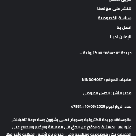
للنشر على موقعنا
سياسة الخصوصية
اتصل بنا
للإعلان لدينا
جريدة “الجهة8” الالكترونية –
مضيف الموقع : NINDOHOST
مدير النشر : الحسن الصوصي
عدد الزوار ليوم 10/05/2026 : 47984
«الجهة8» جريدة الكترونية جهوية، تعنى بشؤون جهة درعة تافيلالت،
عنوانها المهنية، والدفاع عن الحق في المعرفة والإخبار والاطلاع على
الحقيقة بكل موضوعية ومهنية وفي احترام تام لأخلاق المهنة وأعرافها