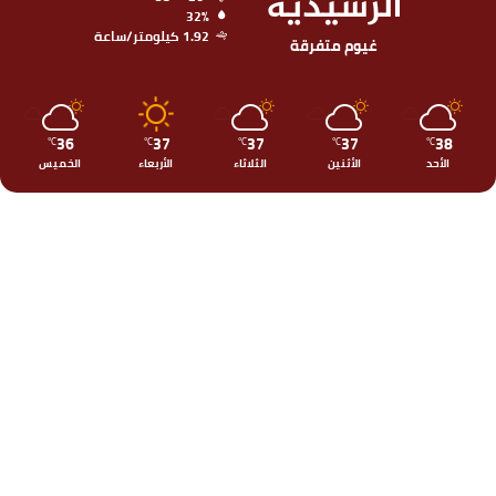
الرشيدية
32%
1.92 كيلومتر/ساعة
غيوم متفرقة
36
37
37
37
38
℃
℃
℃
℃
℃
الأحد
الأثنين
الثلاثاء
الأربعاء
الخميس