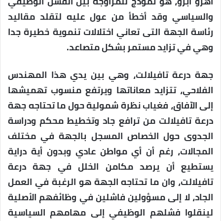
اهرو أبرو، هو نموذج للمزاوجة بين الفشل الوظيفي
والسياسي وقد أخطأ من عول عليه لتقلد مقاليد
رئاسة الجهة التى تعاني اختلالات تنموية خطيرة جدا
وهي في تزايد مستمر بشكل متصاعد.
جهة درعة تافيلالت، وهي بين يدي هذا المهندس
الفلاحي، تتزايد معاناتها ويرتفع منسوب تهميشها
إلى الآفاق، فغياب نظرة شمولية حول ما تحتاجه جهة
درعة تافيلالت من ترافع جاد وتخطيط محكم ودراسة
الجدوى حول الخصاص المسجل بالجهة في مختلف
المجالات، رغم أن أي مواطن عادي وبدون أية دراية
يستطيع أن يرصد مكامن الخلل في جهة درعة
تافيلالت، وان ما تحتاجه الجهة هو الرغبة في العمل
الجاد، لا إلى مسؤولين فاشلين في وظائفهم الأصلية
لينقلوا فشلهم الوظيفي إلى مهامهم السياسية