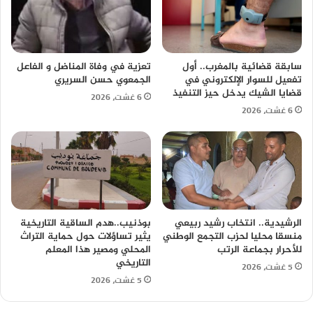
سابقة قضائية بالمغرب.. أول
تعزية في وفاة المناضل و الفاعل
تفعيل للسوار الإلكتروني في
الجمعوي حسن السريري
قضايا الشيك يدخل حيز التنفيذ
6 غشت، 2026
6 غشت، 2026
الرشيدية.. انتخاب رشيد ربيعي
بوذنيب..هدم الساقية التاريخية
منسقا محليا لحزب التجمع الوطني
يثير تساؤلات حول حماية التراث
للأحرار بجماعة الرتب
المحلي ومصير هذا المعلم
التاريخي
5 غشت، 2026
5 غشت، 2026