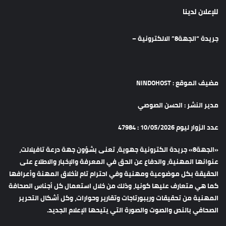
للإعلان لدينا
جريدة “الجهة8” الالكترونية –
مضيف الموقع : NINDOHOST
مدير النشر : الحسن الصوصي
عدد الزوار ليوم 10/05/2026 : 47984
«الجهة8» جريدة الكترونية جهوية، تعنى بشؤون جهة درعة تافيلالت،
عنوانها المهنية، والدفاع عن الحق في المعرفة والإخبار والاطلاع على
الحقيقة بكل موضوعية ومهنية وفي احترام تام لأخلاق المهنة وأعرافها
كما هي متعارف عليها كونيا، وذلك من خلال استعمال كل أجناس الصحافة
المهنية من تحقيقات وريبورتاجات وتقارير وحوارات، وكل أشكال التحرير
الصحافي بالنص والصوت والصورة التي يتيحها الإعلام الجديد.