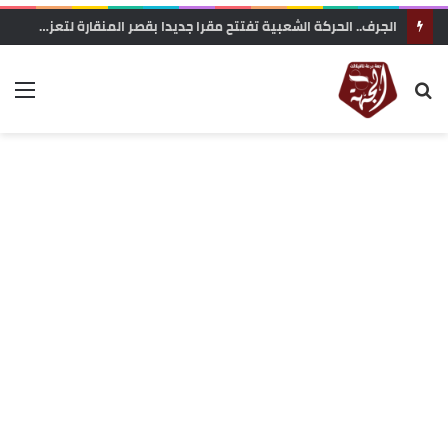
زاكورة: جمعية الفيلم الوثائقي تحتج على إقصاء ملفها من دعم المهرجانات السينمائية