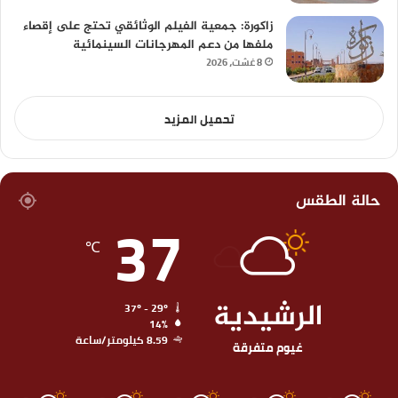
زاكورة: جمعية الفيلم الوثائقي تحتج على إقصاء
ملفها من دعم المهرجانات السينمائية
8 غشت، 2026
تحميل المزيد
حالة الطقس
37
℃
الرشيدية
37º - 29º
14%
8.59 كيلومتر/ساعة
غيوم متفرقة