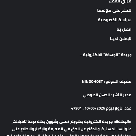
فريق العمل
للنشر على موقعنا
سياسة الخصوصية
اتصل بنا
للإعلان لدينا
جريدة “الجهة8” الالكترونية –
مضيف الموقع : NINDOHOST
مدير النشر : الحسن الصوصي
عدد الزوار ليوم 10/05/2026 : 47984
«الجهة8» جريدة الكترونية جهوية، تعنى بشؤون جهة درعة تافيلالت،
عنوانها المهنية، والدفاع عن الحق في المعرفة والإخبار والاطلاع على