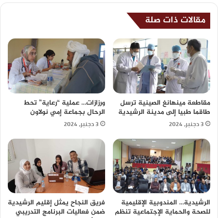
مقالات ذات صلة
مقاطعة مينهانغ الصينية ترسل
ورزازات… عملية “رعاية” تحط
طاقما طبيا إلى مدينة الرشيدية
الرحال بجماعة إمي نولاون
3 دجنبر، 2024
3 دجنبر، 2024
الرشيدية… المندوبية الإقليمية
فريق النجاح يمثل إقليم الرشيدية
للصحة والحماية الإجتماعية تنظم
ضمن فعاليات البرنامج التدريبي