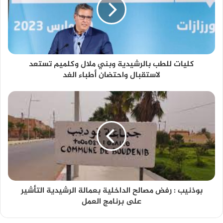
كليات للطب بالرشيدية وبني ملال وكلميم تستعد
لاستقبال واحتضان أطباء الغد
بوذنيب : رفض مصالح الداخلية بعمالة الرشيدية التأشير
على برنامج العمل