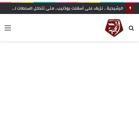
الرشيدية .. نزيف على أسفلت بوذنيب.. متى تتدخل السلطات لوقف حوادث السير ؟