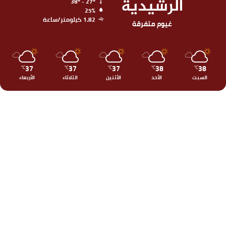
الرشيدية
38º - 27º
25%
1.82 كيلومتر/ساعة
غيوم متفرقة
37
37
37
38
38
℃
℃
℃
℃
℃
السبت
الأحد
الأثنين
الثلاثاء
الأربعاء