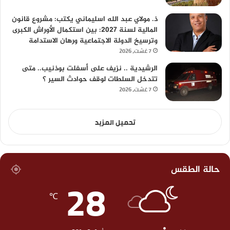
ذ. مولاي عبد الله اسليماني يكتب: مشروع قانون
المالية لسنة 2027: بين استكمال الأوراش الكبرى
وترسيخ الدولة الاجتماعية ورهان الاستدامة
7 غشت، 2026
الرشيدية .. نزيف على أسفلت بوذنيب.. متى
تتدخل السلطات لوقف حوادث السير ؟
7 غشت، 2026
تحميل المزيد
حالة الطقس
28
℃