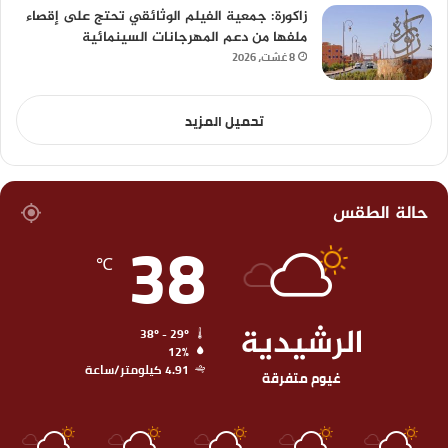
زاكورة: جمعية الفيلم الوثائقي تحتج على إقصاء
ملفها من دعم المهرجانات السينمائية
8 غشت، 2026
تحميل المزيد
حالة الطقس
38
℃
الرشيدية
38º - 29º
12%
4.91 كيلومتر/ساعة
غيوم متفرقة