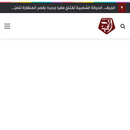
زاكورة: جمعية الفيلم الوثائقي تحتج على إقصاء ملفها من دعم المهرجانات السينمائية