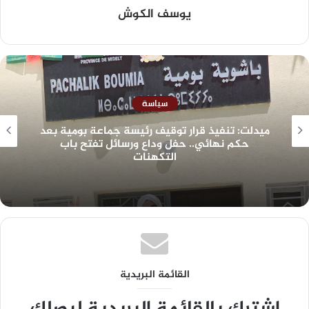
يوسف الكوش
سياسة
ميدلت: تنفيذ قرار توقيف رئيسة جماعة بومية بعد
حكم نهائي.. حفل وداع ورسائل تفتح باب
التكهنات
القائمة البريدية