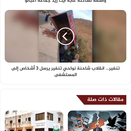
واسعة لساكنة غابة آيت زيد جماعة أغبالو
تنغير... انقلاب شاحنة نواحي تنغير يرسل 3 أشخاص إلى
المستشفى
مقالات ذات صلة