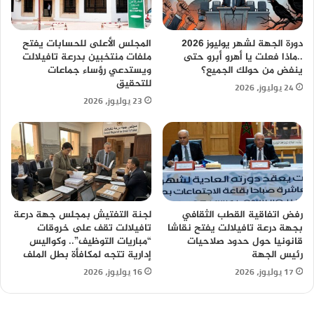
دورة الجهة لشهر يوليوز 2026
المجلس الأعلى للحسابات يفتح
..ماذا فعلت يا أهرو أبرو حتى
ملفات منتخبين بدرعة تافيلالت
ينفض من حولك الجميع؟
ويستدعي رؤساء جماعات
للتحقيق
24 يوليوز، 2026
23 يوليوز، 2026
رفض اتفاقية القطب الثقافي
لجنة التفتيش بمجلس جهة درعة
بجهة درعة تافيلالت يفتح نقاشا
تافيلالت تقف على خروقات
قانونيا حول حدود صلاحيات
“مباريات التوظيف”.. وكواليس
رئيس الجهة
إدارية تتجه لمكافأة بطل الملف
17 يوليوز، 2026
16 يوليوز، 2026