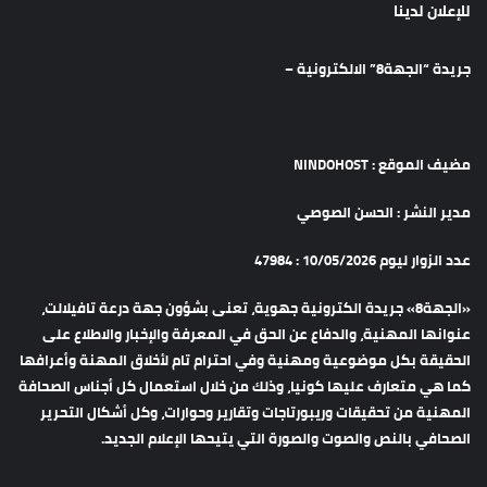
للإعلان لدينا
جريدة “الجهة8” الالكترونية –
مضيف الموقع : NINDOHOST
مدير النشر : الحسن الصوصي
عدد الزوار ليوم 10/05/2026 : 47984
«الجهة8» جريدة الكترونية جهوية، تعنى بشؤون جهة درعة تافيلالت،
عنوانها المهنية، والدفاع عن الحق في المعرفة والإخبار والاطلاع على
الحقيقة بكل موضوعية ومهنية وفي احترام تام لأخلاق المهنة وأعرافها
كما هي متعارف عليها كونيا، وذلك من خلال استعمال كل أجناس الصحافة
المهنية من تحقيقات وريبورتاجات وتقارير وحوارات، وكل أشكال التحرير
الصحافي بالنص والصوت والصورة التي يتيحها الإعلام الجديد.