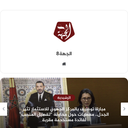
الجهة8
الرشيدية
مباراة توظيف بالمركز الجهوي للاستثمار تثير
الجدل.. معطيات حول محاولة “تفصيل المنصب”
لفائدة مستخدمة مقربة