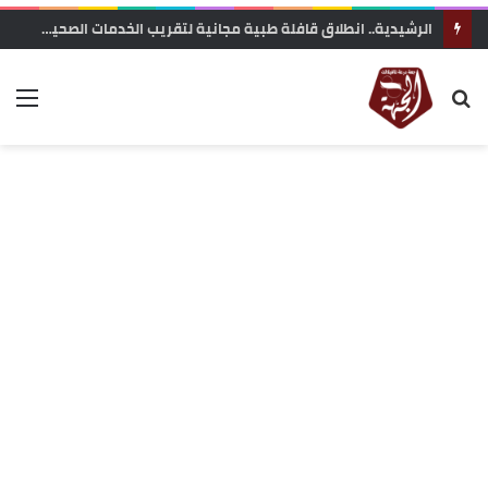
الرشيدية.. انطلاق قافلة طبية مجانية لتقريب الخدمات الصحية من ساكنة تنجداد وفركلة العليا