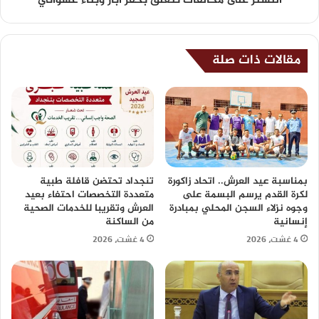
التستر على مخالفات تتعلق بحفر آبار وبناء عشوائي
مقالات ذات صلة
بمناسبة عيد العرش.. اتحاد زاكورة
تنجداد تحتضن قافلة طبية
لكرة القدم يرسم البسمة على
متعددة التخصصات احتفاء بعيد
وجوه نزلاء السجن المحلي بمبادرة
العرش وتقريبا للخدمات الصحية
إنسانية
من الساكنة
4 غشت، 2026
4 غشت، 2026