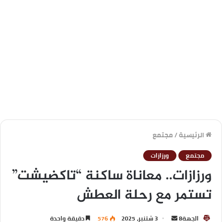
الرئيسية
/
مجتمع
مجتمع
ورزازات
ورزازات.. معاناة ساكنة “تاكضيشت”
تستمر مع رحلة العطش
الجهة8
3 شتنبر، 2025
576
دقيقة واحدة