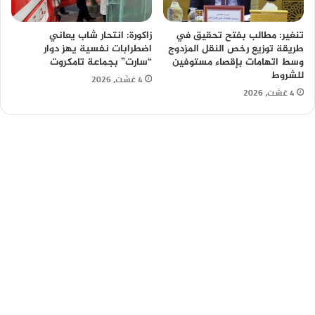
تنغير: مطالب بفتح تحقيق في
زاكورة: انتحار شاب يعاني
طريقة توزيع رخص النقل المزدوج
اضطرابات نفسية يهز دوار
وسط اتهامات بإقصاء مستوفين
“سارت” بجماعة تامكروت
للشروط
4 غشت، 2026
4 غشت، 2026