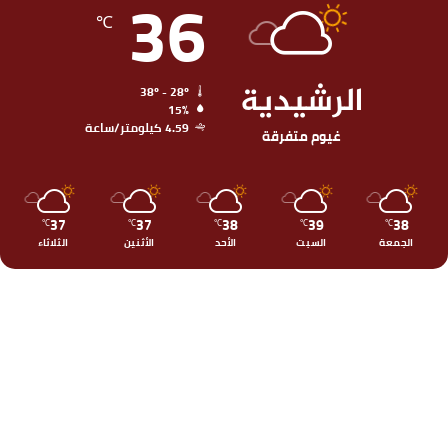
36
℃
الرشيدية
38º - 28º
15%
4.59 كيلومتر/ساعة
غيوم متفرقة
37
37
38
39
38
℃
℃
℃
℃
℃
الجمعة
السبت
الأحد
الأثنين
الثلاثاء