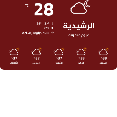
28
℃
الرشيدية
38º - 27º
25%
1.82 كيلومتر/ساعة
غيوم متفرقة
37
37
37
38
38
℃
℃
℃
℃
℃
السبت
الأحد
الأثنين
الثلاثاء
الأربعاء