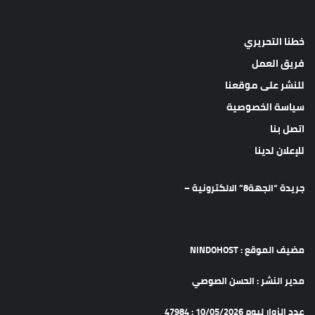
خطنا التحريري
فريق العمل
للنشر على موقعنا
سياسة الخصوصية
اتصل بنا
للإعلان لدينا
جريدة “الجهة8” الالكترونية –
مضيف الموقع : NINDOHOST
مدير النشر : الحسن الصوصي
عدد الزوار ليوم 10/05/2026 : 47984