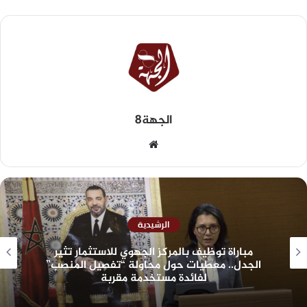
الجهة8
الرشيدية
مباراة توظيف بالمركز الجهوي للاستثمار تثير
الجدل.. معطيات حول محاولة “تفصيل المنصب”
لفائدة مستخدمة مقربة