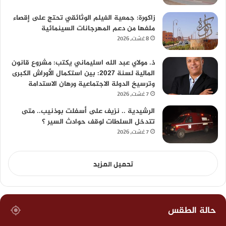
زاكورة: جمعية الفيلم الوثائقي تحتج على إقصاء
ملفها من دعم المهرجانات السينمائية
8 غشت، 2026
ذ. مولاي عبد الله اسليماني يكتب: مشروع قانون
المالية لسنة 2027: بين استكمال الأوراش الكبرى
وترسيخ الدولة الاجتماعية ورهان الاستدامة
7 غشت، 2026
الرشيدية .. نزيف على أسفلت بوذنيب.. متى
تتدخل السلطات لوقف حوادث السير ؟
7 غشت، 2026
تحميل المزيد
حالة الطقس