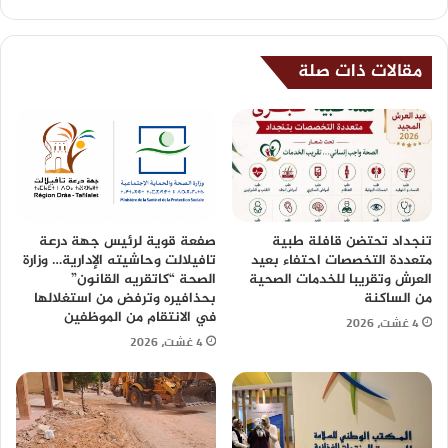
مقالات ذات صلة
تنجداد تحتضن قافلة طبية
صفعة قوية لرئيس جهة درعة
متعددة التخصصات احتفاء بعيد
تافيلالت وحاشيته الإدارية… وزارة
العرش وتقريبا للخدمات الصحية
الصحة “كاتقريه القانون”
من الساكنة
بحذافيره وترفض من استغلالها
في الانتقام من الموظفين
4 غشت، 2026
4 غشت، 2026