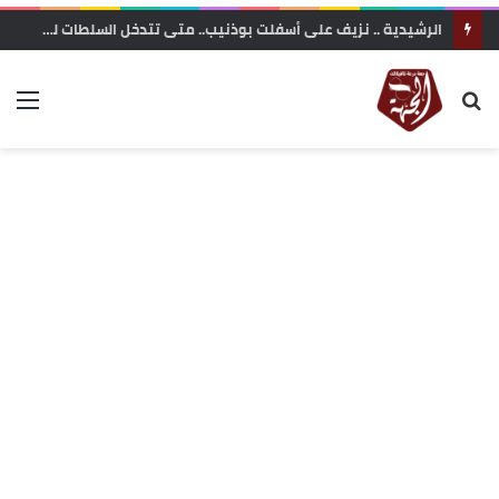
الرشيدية .. نزيف على أسفلت بوذنيب.. متى تتدخل السلطات لوقف حوادث السير ؟