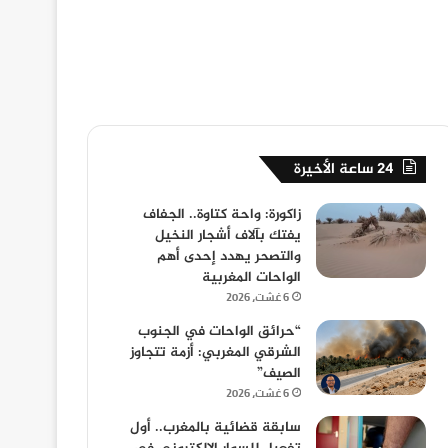
24 ساعة الأخيرة
زاكورة: واحة كتاوة.. الجفاف
يفتك بآلاف أشجار النخيل
والتصحر يهدد إحدى أهم
الواحات المغربية
6 غشت، 2026
“حرائق الواحات في الجنوب
الشرقي المغربي: أزمة تتجاوز
الصيف”
6 غشت، 2026
سابقة قضائية بالمغرب.. أول