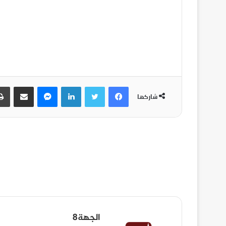
شاركها
الجهة8