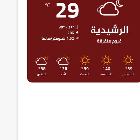
29
℃
الرشيدية
39º - 27º
28%
1.52 كيلومتر/ساعة
غيوم متفرقة
38
38
39
40
39
℃
℃
℃
℃
℃
الخميس
الجمعة
السبت
الأحد
الأثنين