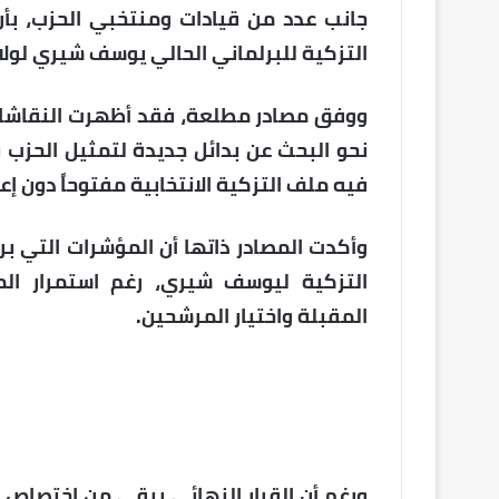
جانب عدد من قيادات ومنتخبي الحزب، بأن 
التزكية للبرلماني الحالي يوسف شيري لولاية
ووفق مصادر مطلعة، فقد أظهرت النقاشات 
نحو البحث عن بدائل جديدة لتمثيل الحزب 
فيه ملف التزكية الانتخابية مفتوحاً دون إ
وأكدت المصادر ذاتها أن المؤشرات التي برز
التزكية ليوسف شيري، رغم استمرار المش
المقبلة واختيار المرشحين.
ورغم أن القرار النهائي يبقى من اختصاص 