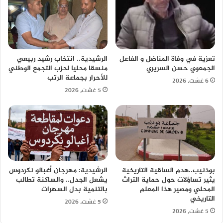
تعزية في وفاة المناضل و الفاعل
الرشيدية.. انتخاب رشيد ربيعي
الجمعوي حسن السريري
منسقا محليا لحزب التجمع الوطني
للأحرار بجماعة الرتب
6 غشت، 2026
5 غشت، 2026
بوذنيب..هدم الساقية التاريخية
الرشيدية: مهرجان أغبالو نكردوس
يثير تساؤلات حول حماية التراث
يشعل الجدل.. والساكنة تطالب
المحلي ومصير هذا المعلم
بالتنمية بدل السهرات
التاريخي
5 غشت، 2026
5 غشت، 2026