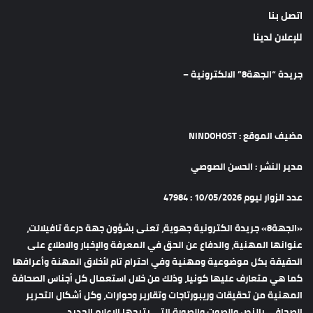
اتصل بنا
للإعلان لدينا
جريدة “الجهة8” الالكترونية –
مضيف الموقع : NINDOHOST
مدير النشر : الحسن الصوصي
عدد الزوار ليوم 10/05/2026 : 47984
«الجهة8» جريدة الكترونية جهوية، تعنى بشؤون جهة درعة تافيلالت،
عنوانها المهنية، والدفاع عن الحق في المعرفة والإخبار والاطلاع على
الحقيقة بكل موضوعية ومهنية وفي احترام تام لأخلاق المهنة وأعرافها
كما هي متعارف عليها كونيا، وذلك من خلال استعمال كل أجناس الصحافة
المهنية من تحقيقات وريبورتاجات وتقارير وحوارات، وكل أشكال التحرير
الصحافي بالنص والصوت والصورة التي يتيحها الإعلام الجديد.