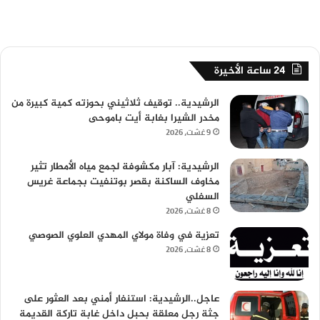
24 ساعة الأخيرة
الرشيدية.. توقيف ثلاثيني بحوزته كمية كبيرة من
مخدر الشيرا بغابة أيت باموحى
9 غشت، 2026
الرشيدية: آبار مكشوفة لجمع مياه الأمطار تثير
مخاوف الساكنة بقصر بوتنفيت بجماعة غريس
السفلي
8 غشت، 2026
تعزية في وفاة مولاي المهدي العلوي الصوصي
8 غشت، 2026
عاجل..الرشيدية: استنفار أمني بعد العثور على
جثة رجل معلقة بحبل داخل غابة تاركة القديمة