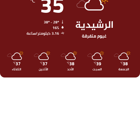
35
℃
الرشيدية
38º - 28º
16%
3.16 كيلومتر/ساعة
غيوم متفرقة
37
37
38
39
38
℃
℃
℃
℃
℃
الجمعة
السبت
الأحد
الأثنين
الثلاثاء