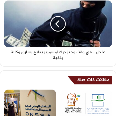
عاجل …في وقت وجيز درك امسمرير يطيح بسارق وكالة
بنكية
مقالات ذات صلة