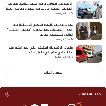
الرشيدية.. انطلاق قافلة طبية مجانية لتقريب
الخدمات الصحية من ساكنة تنجداد وفركلة العليا
7 غشت، 2026
مباراة توظيف بالمركز الجهوي للاستثمار تثير
الجدل.. معطيات حول محاولة “تفصيل المنصب”
لفائدة مستخدمة مقربة
6 غشت، 2026
عاجل…الرشيدية: استنفار أمني بعد العثور على
جثة جندي عشريني داخل منزله
6 غشت، 2026
تحميل المزيد
حالة الطقس