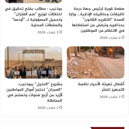
صفعة قوية لرئيس جهة درعة
بوذنيب : مطالب بفتح تحقيق في
تافيلالت وحاشيته الإدارية… وزارة
اختلالات توزيع “سم الفئران”
الصحة “كاتقريه القانون”
وتحميل المسؤولية لـ “أونسا”
بحذافيره وترفض من استغلالها
والسلطات المحلية
في الانتقام من الموظفين
3 غشت، 2026
4 غشت، 2026
أشغال تهيئة الأحياء ناقصة
مشروع “النخيل” ببوذنيب:
التجهيز تتعثر
“العمران” تحتجز أموال المواطنين
لأزيد من أربع سنوات وتستمر في
2 غشت، 2026
المماطلة
2 غشت، 2026