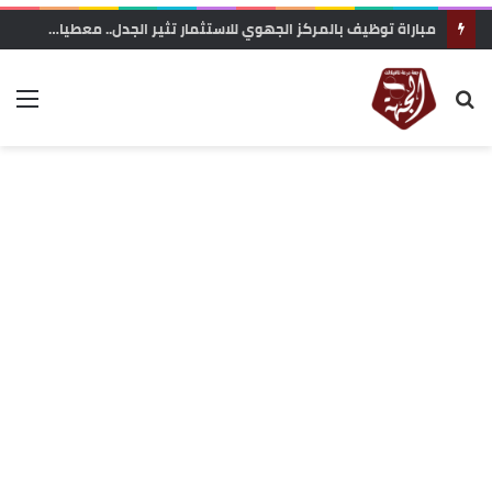
مباراة توظيف بالمركز الجهوي للاستثمار تثير الجدل.. معطيات حول محاولة “تفصيل المنصب” لفائدة مستخدمة مقربة