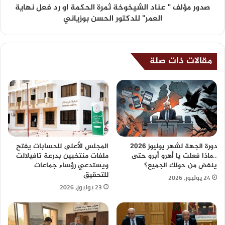
صدور مؤلف " عناد الشيخوخة ثمرة الحكمة او رد فعل نهاية
العمر" للدكتور الحسن بوزياني
مقالات ذات صلة
دورة الجهة لشهر يوليوز 2026
المجلس الأعلى للحسابات يفتح
..ماذا فعلت يا أهرو أبرو حتى
ملفات منتخبين بدرعة تافيلالت
ينفض من حولك الجميع؟
ويستدعي رؤساء جماعات
للتحقيق
24 يوليوز، 2026
23 يوليوز، 2026