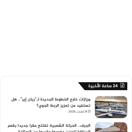
24 ساعة الأخيرة
ورزازات خارج الخطوط الجديدة لـ”ريان إير”.. هل
تستفيد من تعزيز الربط الجوي؟
8 غشت، 2026
الجرف.. الحركة الشعبية تفتتح مقرا جديدا بقصر
المنقارة لتعزيز حضورها وقربها من الساكنة