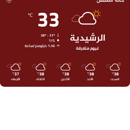
حالة الطقس
33
℃
الرشيدية
38º - 31º
17%
1.56 كيلومتر/ساعة
غيوم متفرقة
37
38
38
38
38
℃
℃
℃
℃
℃
السبت
الأحد
الأثنين
الثلاثاء
الأربعاء