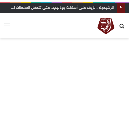
الرشيدية .. نزيف على أسفلت بوذنيب.. متى تتدخل السلطات لوقف حوادث السير ؟