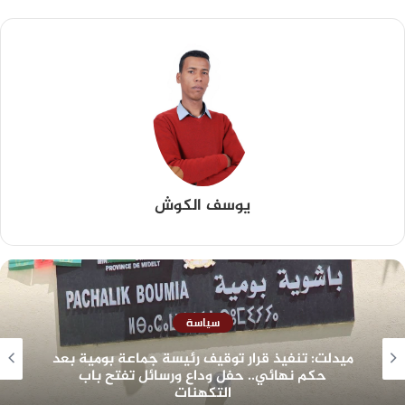
يوسف الكوش
سياسة
ميدلت: تنفيذ قرار توقيف رئيسة جماعة بومية بعد
حكم نهائي.. حفل وداع ورسائل تفتح باب
التكهنات