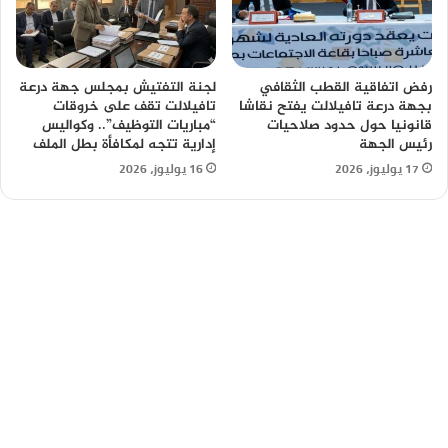
رفض اتفاقية القطب الثقافي
لجنة التفتيش بمجلس جهة درعة
بجهة درعة تافيلالت يفتح نقاشا
تافيلالت تقف على خروقات
قانونيا حول حدود صلاحيات
“مباريات التوظيف”.. وكواليس
رئيس الجهة
إدارية تتجه لمكافأة بطل الملف
17 يوليوز، 2026
16 يوليوز، 2026