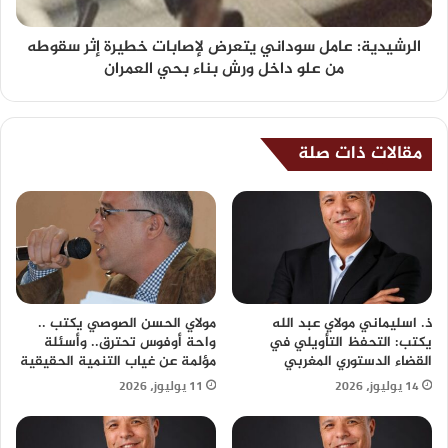
الرشيدية: عامل سوداني يتعرض لإصابات خطيرة إثر سقوطه
من علو داخل ورش بناء بحي العمران
مقالات ذات صلة
ذ. اسليماني مولاي عبد الله
مولاي الحسن الصوصي يكتب ..
يكتب: التحفظ التأويلي في
واحة أوفوس تحترق.. وأسئلة
القضاء الدستوري المغربي
مؤلمة عن غياب التنمية الحقيقية
14 يوليوز، 2026
11 يوليوز، 2026