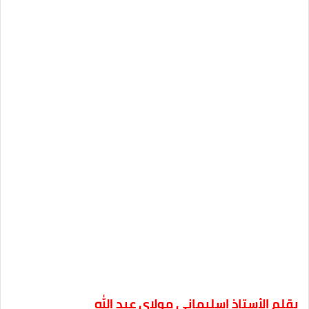
بقلم الأستاذ اسليماني مولاي عبد الله