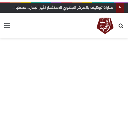
مباراة توظيف بالمركز الجهوي للاستثمار تثير الجدل.. معطيات حول محاولة “تفصيل المنصب” لفائدة مستخدمة مقربة