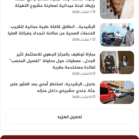
بإيفاد لجنة ميدانية لمعاينة مشروع التهيئة
7 غشت، 2026
الرشيدية.. انطلاق قافلة طبية مجانية لتقريب
الخدمات الصحية من ساكنة تنجداد وفركلة العليا
7 غشت، 2026
مباراة توظيف بالمركز الجهوي للاستثمار تثير
الجدل.. معطيات حول محاولة “تفصيل المنصب”
لفائدة مستخدمة مقربة
6 غشت، 2026
عاجل…الرشيدية: استنفار أمني بعد العثور على
جثة جندي عشريني داخل منزله
6 غشت، 2026
تحميل المزيد