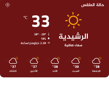
حالة الطقس
33
℃
الرشيدية
38º - 28º
18%
2.28 كيلومتر/ساعة
سماء صافية
37
37
38
39
38
℃
℃
℃
℃
℃
الجمعة
السبت
الأحد
الأثنين
الثلاثاء