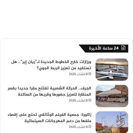
24 ساعة الأخيرة
ورزازات خارج الخطوط الجديدة لـ”ريان إير”.. هل
تستفيد من تعزيز الربط الجوي؟
8 غشت، 2026
الجرف.. الحركة الشعبية تفتتح مقرا جديدا بقصر
المنقارة لتعزيز حضورها وقربها من الساكنة
8 غشت، 2026
زاكورة: جمعية الفيلم الوثائقي تحتج على إقصاء
ملفها من دعم المهرجانات السينمائية
8 غشت، 2026