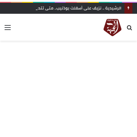
الرشيدية .. نزيف على أسفلت بوذنيب.. متى تتدخل السلطات لوقف حوادث السير ؟