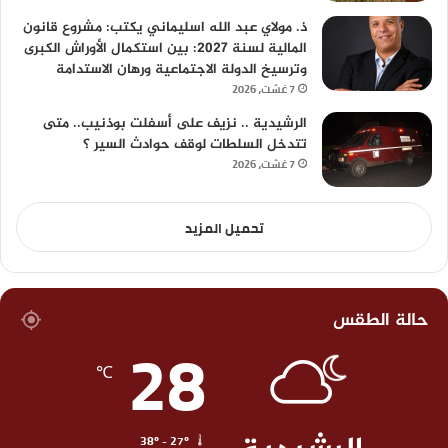
ذ. مولاي عبد الله اسليماني يكتب: مشروع قانون
المالية لسنة 2027: بين استكمال الأوراش الكبرى
وترسيخ الدولة الاجتماعية ورهان الاستدامة
7 غشت، 2026
الرشيدية .. نزيف على أسفلت بوذنيب.. متى
تتدخل السلطات لوقف حوادث السير ؟
7 غشت، 2026
تحميل المزيد
حالة الطقس
28
℃
38º - 27º