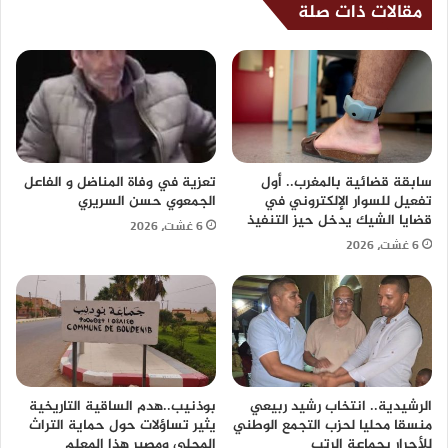
مقالات ذات صلة
سابقة قضائية بالمغرب.. أول
تعزية في وفاة المناضل و الفاعل
تفعيل للسوار الإلكتروني في
الجمعوي حسن السريري
قضايا الشيك يدخل حيز التنفيذ
6 غشت، 2026
6 غشت، 2026
الرشيدية.. انتخاب رشيد ربيعي
بوذنيب..هدم الساقية التاريخية
منسقا محليا لحزب التجمع الوطني
يثير تساؤلات حول حماية التراث
للأحرار بجماعة الرتب
المحلي ومصير هذا المعلم