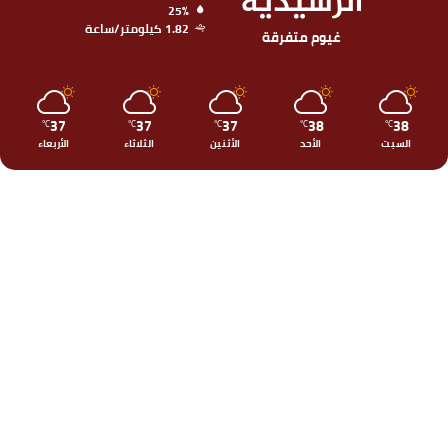
الرشيدية
25%
1.82 كيلومتر/ساعة
غيوم متفرقة
37
37
37
38
38
℃
℃
℃
℃
℃
السبت
الأحد
الأثنين
الثلاثاء
الأربعاء