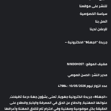
للنشر على موقعنا
سياسة الخصوصية
اتصل بنا
للإعلان لدينا
جريدة “الجهة8” الالكترونية –
مضيف الموقع : NINDOHOST
مدير النشر : الحسن الصوصي
عدد الزوار ليوم 10/05/2026 : 47984
«الجهة8» جريدة الكترونية جهوية، تعنى بشؤون جهة درعة تافيلالت،
عنوانها المهنية، والدفاع عن الحق في المعرفة والإخبار والاطلاع على
الحقيقة بكل موضوعية ومهنية وفي احترام تام لأخلاق المهنة وأعرافها