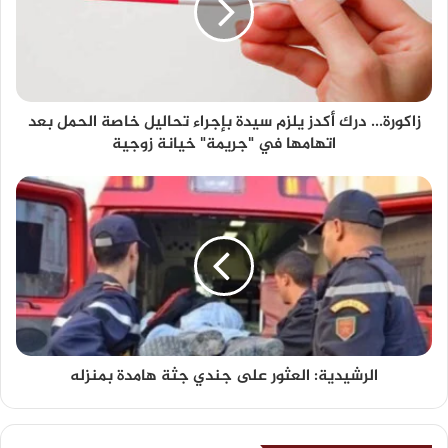
زاكورة... درك أكدز يلزم سيدة بإجراء تحاليل خاصة الحمل بعد
اتهامها في "جريمة" خيانة زوجية
الرشيدية: العثور على جندي جثة هامدة بمنزله