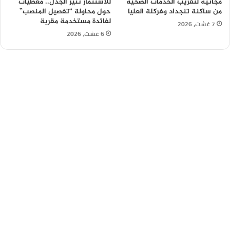
مجانية لتقريب الخدمات الصحية
للاستثمار تثير الجدل.. معطيات
من ساكنة تنجداد وفركلة العليا
حول محاولة “تفصيل المنصب”
لفائدة مستخدمة مقربة
7 غشت، 2026
6 غشت، 2026