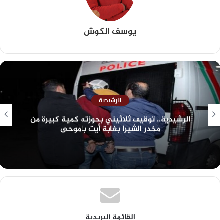
يوسف الكوش
الرشيدية
الرشيدية.. توقيف ثلاثيني بحوزته كمية كبيرة من
مخدر الشيرا بغابة أيت باموحى
القائمة البريدية