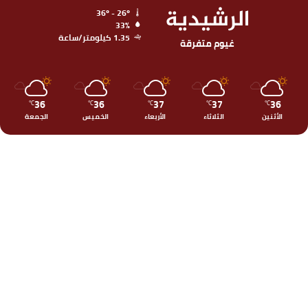
الرشيدية
36º - 26º
33%
1.35 كيلومتر/ساعة
غيوم متفرقة
36
36
37
37
36
℃
℃
℃
℃
℃
الأثنين
الثلاثاء
الأربعاء
الخميس
الجمعة