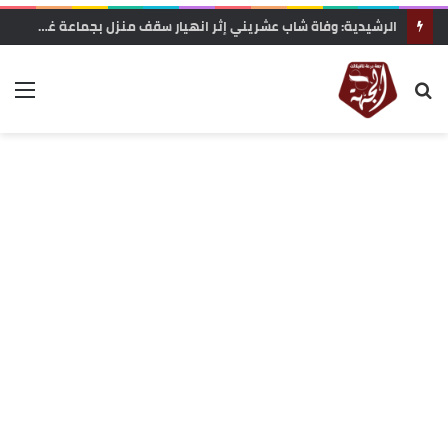
الرشيدية: وفاة شاب عشريني إثر انهيار سقف منزل بجماعة غريس السفلى