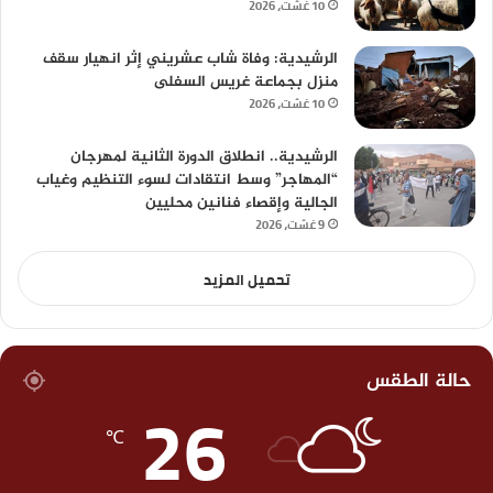
10 غشت، 2026
الرشيدية: وفاة شاب عشريني إثر انهيار سقف
منزل بجماعة غريس السفلى
10 غشت، 2026
الرشيدية.. انطلاق الدورة الثانية لمهرجان
“المهاجر” وسط انتقادات لسوء التنظيم وغياب
الجالية وإقصاء فنانين محليين
9 غشت، 2026
تحميل المزيد
حالة الطقس
26
℃