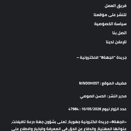
فريق العمل
للنشر على موقعنا
سياسة الخصوصية
اتصل بنا
للإعلان لدينا
جريدة “الجهة8” الالكترونية –
مضيف الموقع : NINDOHOST
مدير النشر : الحسن الصوصي
عدد الزوار ليوم 10/05/2026 : 47984
«الجهة8» جريدة الكترونية جهوية، تعنى بشؤون جهة درعة تافيلالت،
عنوانها المهنية، والدفاع عن الحق في المعرفة والإخبار والاطلاع على