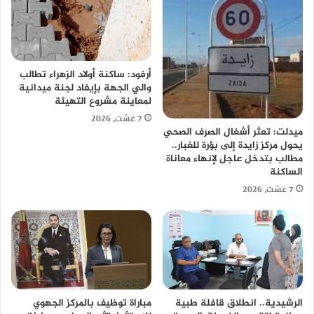
أرفود: ساكنة أولاد الزهراء تطالب
والي الجهة بإيفاد لجنة ميدانية
لمعاينة مشروع التهيئة
7 غشت، 2026
ميدلت: تعثر أشغال الصرف الصحي
يحول مركز زايدة إلى بؤرة للغبار..
مطالب بتدخل عاجل لإنهاء معاناة
الساكنة
7 غشت، 2026
الرشيدية.. انطلاق قافلة طبية
مباراة توظيف بالمركز الجهوي