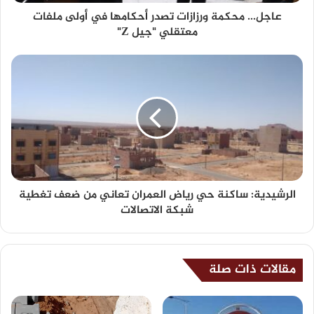
عاجل... محكمة ورزازات تصدر أحكامها في أولى ملفات
معتقلي "جيل Z"
الرشيدية: ساكنة حي رياض العمران تعاني من ضعف تغطية
شبكة الاتصالات
مقالات ذات صلة