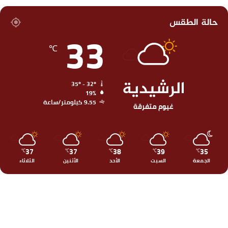
حالة الطقس
33
℃
الرشيدية
35º - 32º
19%
9.55 كيلومتر/ساعة
غيوم متفرقة
37
37
38
39
35
℃
℃
℃
℃
℃
الجمعة
السبت
الأحد
الأثنين
الثلاثاء