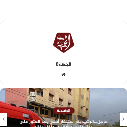
الجهة8
الرشيدية
عاجل…الرشيدية: استنفار أمني بعد العثور على