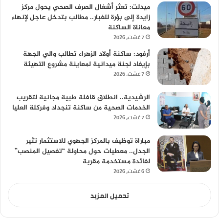
ميدلت: تعثر أشغال الصرف الصحي يحول مركز
زايدة إلى بؤرة للغبار.. مطالب بتدخل عاجل لإنهاء
معاناة الساكنة
7 غشت، 2026
أرفود: ساكنة أولاد الزهراء تطالب والي الجهة
بإيفاد لجنة ميدانية لمعاينة مشروع التهيئة
7 غشت، 2026
الرشيدية.. انطلاق قافلة طبية مجانية لتقريب
الخدمات الصحية من ساكنة تنجداد وفركلة العليا
7 غشت، 2026
مباراة توظيف بالمركز الجهوي للاستثمار تثير
الجدل.. معطيات حول محاولة “تفصيل المنصب”
لفائدة مستخدمة مقربة
6 غشت، 2026
تحميل المزيد