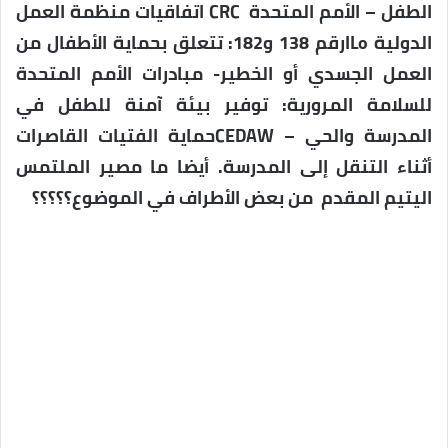
الطفل – الأمم المتحدة CRC اتفاقيات منظمة العمل
الدولية ILoرقم 138 و182: تتعلق بحماية الأطفال من
العمل الجسدي أو الخطير- مبادرات الأمم المتحدة
للسلامة المرورية: توفير بيئة آمنة للطفل في
المدرسة والحي – CEDAWحماية الفتيات القاصرات
أثناء التنقل إلى المدرسة. أيضا ما مصير الملتمس
اليتيم المقدم من بعض الأطراف في الموضوع؟؟؟؟؟