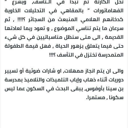
تحل الكارثة ثم نبدأ في الـتأسف، ويشرع ”
الفهاماتورات ” بالمقاهي في التحليلات الخاوية
كدخانهم الهلامي المنبعث من السجائر ؟!!!! ، ثم
سرعان ما يتم تناسي الموضوع ، و تعود ريما لعادتها
القديمة ، الى متى سنظل مناسباتيين في كل شيء
حتى فيما يتعلق بزهور الحياة ، فهل قيمة الطفولة
المتمدرسة تختزل في التأسف ؟!!!
والى ان يتم انجاز ممهلات، او شارات ضوئية أو تسيير
دوريات أثناء ذهاب وإياب التلميذات والتلاميذ بمدرسة
بن سينا بأوفوس، يبقى البحث في السكون عما ليس
سكونا ، مستمرا.