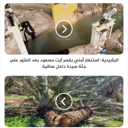
الرشيدية: استنفار أمني بقصر آيت مسعود بعد العثور على
جثة سيدة داخل ساقية