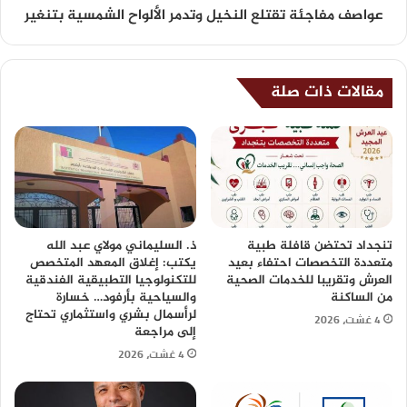
عواصف مفاجئة تقتلع النخيل وتدمر الألواح الشمسية بتنغير
مقالات ذات صلة
تنجداد تحتضن قافلة طبية
ذ. السليماني مولاي عبد الله
متعددة التخصصات احتفاء بعيد
يكتب: إغلاق المعهد المتخصص
العرش وتقريبا للخدمات الصحية
للتكنولوجيا التطبيقية الفندقية
من الساكنة
والسياحية بأرفود… خسارة
لرأسمال بشري واستثماري تحتاج
4 غشت، 2026
إلى مراجعة
4 غشت، 2026