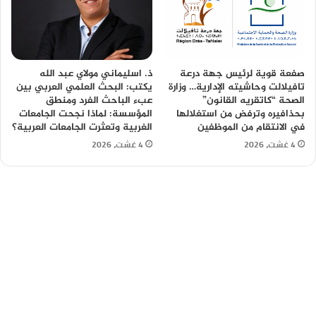
صفعة قوية لرئيس جهة درعة
ذ. اسليماني مولاي عبد الله
تافيلالت وحاشيته الإدارية… وزارة
يكتب: البحث العلمي العربي بين
الصحة “كاتقريه القانون”
عبء الباحث الفرد ومنطق
بحذافيره وترفض من استغلالها
المؤسسة: لماذا نجحت الجامعات
في الانتقام من الموظفين
الغربية وتعثرت الجامعات العربية؟
4 غشت، 2026
4 غشت، 2026