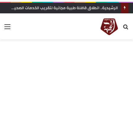
الرشيدية.. انطلاق قافلة طبية مجانية لتقريب الخدمات الصحية من ساكنة تنجداد وفركلة العليا