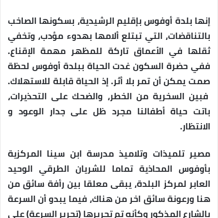
إنها بلدة أوفوس بإقليم الرشيدية، بسكونها الصاخب
بالتناقضات، التي تبتلع ألامها بهدوء مؤدب، وتخفي
ثقلها في الأعماق تاركة للمظهر مهمة الإقناع.
ففي حضرة السكون غدت الحياة ببلدة أوفوس لحظة
صمت يمكن أن تمر بلا أثر. إذ الحياة قابلة للاستهلاك.
فبين السخرية من الخطر، والضحك على التحذيرات،
باتت حياة أطفالنا مجرد ظل على جدار الوعود و
الانتظار.
مصير تلميذات وتلاميذ مدرسة ابن سينا المركزية
بأوفوس المحاذية تماما للشريان الطرقي الوحيد
العابر لمركز البلدة، يبقى معلقا بين رأفة سائق من
هنا ورعونة سائق اخر من هناك، فيما يبدو أن السرعة
بالشارع المذكور وكأنه تم تحريرها (تحرير السرعة) على